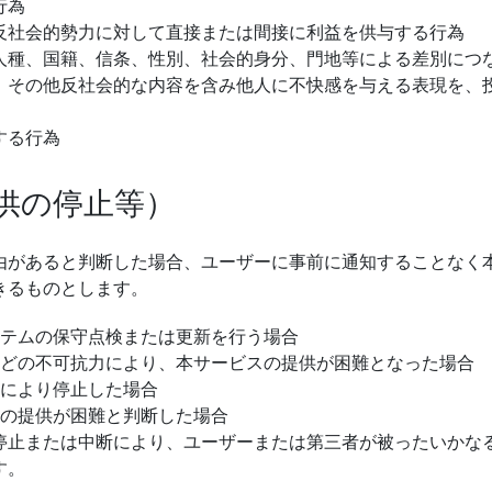
行為
反社会的勢力に対して直接または間接に利益を供与する行為
人種、国籍、信条、性別、社会的身分、門地等による差別につ
、その他反社会的な内容を含み他人に不快感を与える表現を、
する行為
供の停止等）
由があると判断した場合、ユーザーに事前に通知することなく
きるものとします。
テムの保守点検または更新を行う場合
どの不可抗力により、本サービスの提供が困難となった場合
により停止した場合
の提供が困難と判断した場合
停止または中断により、ユーザーまたは第三者が被ったいかな
す。