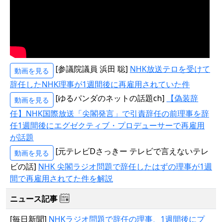
[参議院議員 浜田 聡]
NHK放送テロを受けて
動画を見る
辞任したNHK理事が1週間後に再雇用されていた件
[ゆるパンダのネットの話題ch]
【偽装辞
動画を見る
任】NHK国際放送「尖閣発言」で引責辞任の前理事を辞
任1週間後にエグゼクティブ・プロデューサーで再雇用
が話題
[元テレビDさっきー テレビで言えないテレ
動画を見る
ビの話]
NHK 尖閣ラジオ問題で辞任したはずの理事が1週
間で再雇用されてた件を解説
ニュース記事
[毎日新聞]
NHKラジオ問題で辞任の理事、1週間後にプ