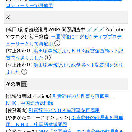
ロデューサーで再雇用
[浜田 聡 参議院議員 WBPC問題調査中 💉💉💉 YouTube
やブログは毎日発信]
一週間後にエグゼクティブプロデ
ューサーとして再雇用
[村上ゆかり]
浜田聡事務所よりＮＨＫ経営企画局へ下記
質問を送りました
[村上ゆかり]
浜田聡事務所より総務省へ下記質問を送り
ました
その他
[北海道新聞デジタル]
引責辞任の前理事を再雇用
NHK、中国語放送問題
[佐賀新聞]
引責辞任のＮＨＫ前理事を再雇用
[やまがたニュースオンライン]
引責辞任の前理事を再雇
用 ＮＨＫ、中国語放送問題
[産経ニュース]
NHK「尖閣発言」で引責辞任の前理事を