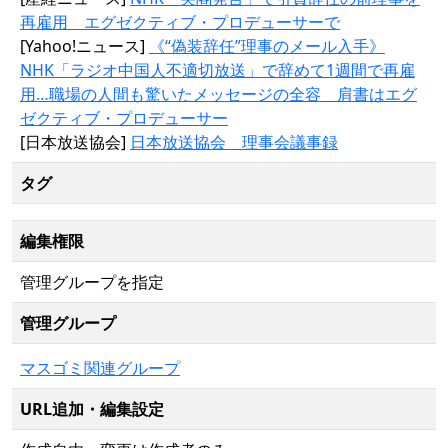
再雇用 エグゼクティブ・プロデューサーで
[Yahoo!ニュース]
《“偽装辞任”理事のメール入手》
NHK「ラジオ中国人不適切放送」で辞めて1週間で再雇
用…職場の人間も驚いたメッセージの全容 肩書はエグ
ゼクティブ・プロデューサー
[日本放送協会]
日本放送協会 理事会議事録
タグ
編集権限
管理グループを指定
管理グループ
マスゴミ関連グループ
URL追加・編集設定