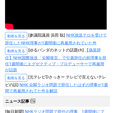
[参議院議員 浜田 聡]
NHK放送テロを受けて
動画を見る
辞任したNHK理事が1週間後に再雇用されていた件
[ゆるパンダのネットの話題ch]
【偽装辞
動画を見る
任】NHK国際放送「尖閣発言」で引責辞任の前理事を辞
任1週間後にエグゼクティブ・プロデューサーで再雇用
が話題
[元テレビDさっきー テレビで言えないテレ
動画を見る
ビの話]
NHK 尖閣ラジオ問題で辞任したはずの理事が1週
間で再雇用されてた件を解説
ニュース記事
[毎日新聞]
NHKラジオ問題で辞任の理事、1週間後にプ