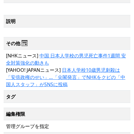
説明
その他
[NHKニュース]
中国 日本人学校の男児死亡事件1週間 安
全対策強化の動きも
[YAHOO! JAPANニュース]
日本人学校10歳男児刺殺は
「安倍政権のせい」…「尖閣発言」でNHKをクビの「中
国人スタッフ」がSNSに投稿
タグ
編集権限
管理グループを指定