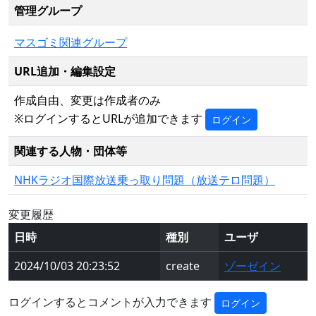
管理グループ
マスゴミ関連グループ
URL追加・編集設定
作成自由、変更は作成者のみ
※ログインするとURLが追加できます
ログイン
関連する人物・団体等
NHKラジオ国際放送乗っ取り問題（放送テロ問題）
変更履歴
日時
種別
ユーザ
2024/10/03 20:23:52
create
ゾーゼイン
ログインするとコメントが入力できます
ログイン