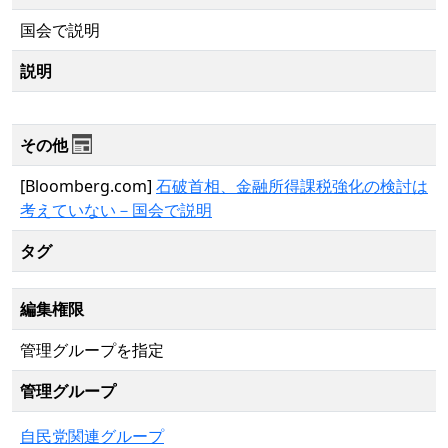
国会で説明
説明
その他
[Bloomberg.com]
石破首相、金融所得課税強化の検討は
考えていない－国会で説明
タグ
編集権限
管理グループを指定
管理グループ
自民党関連グループ