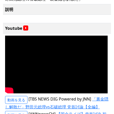
説明
Youtube
[TBS NEWS DIG Powered by JNN]
「裏金隠
動画を見る
し解散だ」野田元総理vs石破総理 党首討論【全編】
[ANNnewsCH]
【国会ライブ】党首討論 初