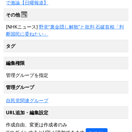
で激論【日曜報道】
その他
[NHKニュース]
野党“裏金隠し解散”と批判 石破首相「判
断国民に委ねたい」
タグ
編集権限
管理グループを指定
管理グループ
自民党関連グループ
URL追加・編集設定
作成自由、変更は作成者のみ