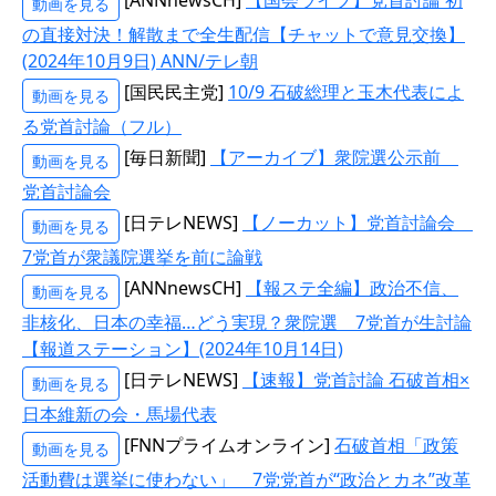
動画を見る
の直接対決！解散まで全生配信【チャットで意見交換】
(2024年10月9日) ANN/テレ朝
[国民民主党]
10/9 石破総理と玉木代表によ
動画を見る
る党首討論（フル）
[毎日新聞]
【アーカイブ】衆院選公示前
動画を見る
党首討論会
[日テレNEWS]
【ノーカット】党首討論会
動画を見る
7党首が衆議院選挙を前に論戦
[ANNnewsCH]
【報ステ全編】政治不信、
動画を見る
非核化、日本の幸福…どう実現？衆院選 7党首が生討論
【報道ステーション】(2024年10月14日)
[日テレNEWS]
【速報】党首討論 石破首相×
動画を見る
日本維新の会・馬場代表
[FNNプライムオンライン]
石破首相「政策
動画を見る
活動費は選挙に使わない」 7党党首が“政治とカネ”改革