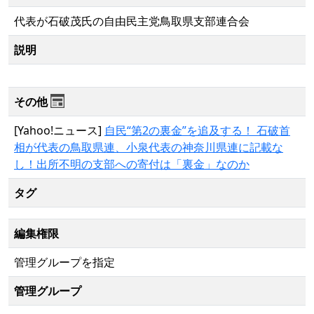
代表が石破茂氏の自由民主党鳥取県支部連合会
説明
その他
[Yahoo!ニュース]
自民“第2の裏金”を追及する！ 石破首
相が代表の鳥取県連、小泉代表の神奈川県連に記載な
し！出所不明の支部への寄付は「裏金」なのか
タグ
編集権限
管理グループを指定
管理グループ