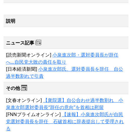
説明
ニュース記事
[読売新聞オンライン]
小泉進次郎・選対委員長が辞任
へ…自民党大敗の責任を取り
[日本経済新聞]
小泉進次郎氏、選対委員長を辞任 自公
過半数割れで引責
その他
[文春オンライン]
【衆院選】自公合わせ過半数割れ 小
泉進次郎選対委員長“辞任の意向”を首相は慰留
[FNNプライムオンライン]
【速報】小泉進次郎氏が自民
党選対委員長を辞任 石破首相に辞表提出して受理され
る