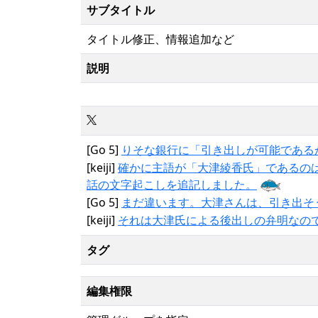
サブタイトル
タイトル修正、情報追加など
説明
[Go 5]
りそな銀行に「引き出しが可能である
[keiji]
確かに主語が「大津綾香氏」であるの
話の文字起こしを追記しました。
[Go 5]
まだ違います。大津さんは、引き出そ
[keiji]
それは大津氏による後出しの弁明なの
タグ
編集権限