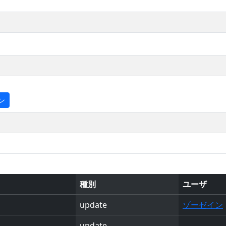
ン
種別
ユーザ
update
ゾーゼイン
update