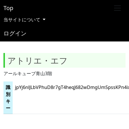
Top
当サイトについて
ログイン
アトリエ・エフ
アールキューブ青山3階
識
jpYj6nlJLbVPhuD8r7gT4heqJ682wDmgUmSpssKPn4ix
別
キ
ー