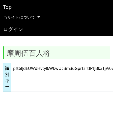
Top
当サイトについて
ログイン
摩周伍百人将
識
pft6IJdEUWdHvtyl6WkwUcBm3uGprtsrtIF1JBk3TjVi0
別
キ
ー