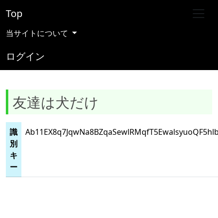
Top
当サイトについて
ログイン
友達は犬だけ
識
Ab11EX8q7JqwNa8BZqaSewlRMqfT5EwalsyuoQF5hlb
別
キ
ー