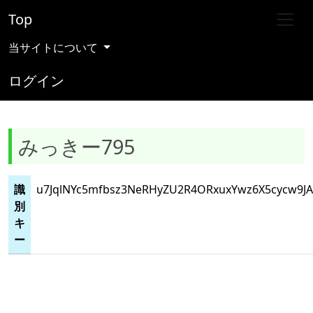
Top
当サイトについて
ログイン
みっきー795
識
u7JqlNYc5mfbsz3NeRHyZU2R4ORxuxYwz6X5cycw9JA
別
キ
ー