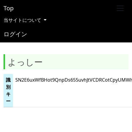
Top
当サイトについて
ログイン
よっしー
識
SN2E6uxWfBHot9QnpDs655uvhJtVCDRCotCpyUM
別
キ
ー