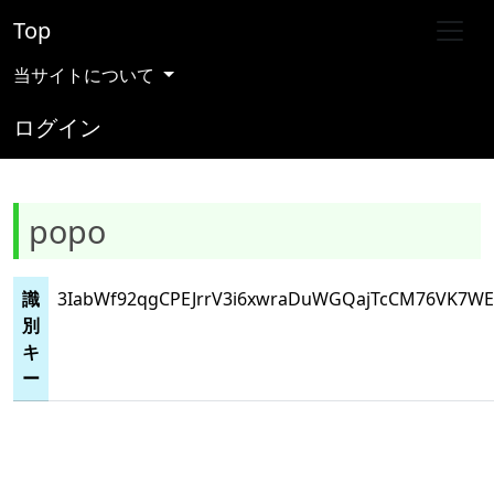
Top
当サイトについて
ログイン
popo
識
3IabWf92qgCPEJrrV3i6xwraDuWGQajTcCM76VK7WEI
別
キ
ー