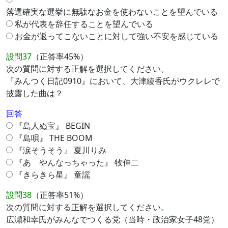
落選確実な選挙に無駄なお金を使わないことを望んでいる
私が代表を辞任することを望んでいる
お金が返ってこないことに対して強い不安を感じている
設問37
（正答率45%）
次の質問に対する正解を選択してください。
『みんつく日記0910』において、大津綾香氏がウクレレで
披露した曲は？
回答
『島人ぬ宝』 BEGIN
『島唄』 THE BOOM
『涙そうそう』 夏川りみ
『あゝやんなっちゃった』 牧伸二
『きらきら星』 童謡
設問38
（正答率51%）
次の質問に対する正解を選択してください。
広瀬和幸氏がみんなでつくる党（当時・政治家女子48党）