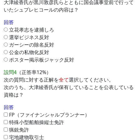
大津綾香氏が黒川敦彦氏らとともに国会議事堂前で行って
いたシュプレヒコールの内容は？
回答
立花孝志を逮捕しろ
選挙ビジネス反対
ガーシーの除名反対
公金の私物化反対
ポスター掲示板ジャック反対
設問4
（正答率12%）
次の質問に対する正解を
全て
選択してください。
次のうち、大津綾香氏が保有していることを公表している
資格は？
回答
FP（ファイナンシャルプランナー）
特殊小型船舶操縦士免許
猟銃免許
宅地建物取引士