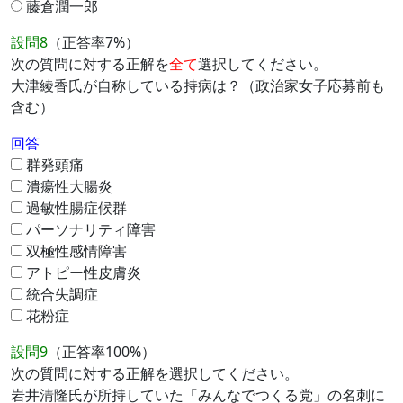
藤倉潤一郎
設問8
（正答率7%）
次の質問に対する正解を
全て
選択してください。
大津綾香氏が自称している持病は？（政治家女子応募前も
含む）
回答
群発頭痛
潰瘍性大腸炎
過敏性腸症候群
パーソナリティ障害
双極性感情障害
アトピー性皮膚炎
統合失調症
花粉症
設問9
（正答率100%）
次の質問に対する正解を選択してください。
岩井清隆氏が所持していた「みんなでつくる党」の名刺に