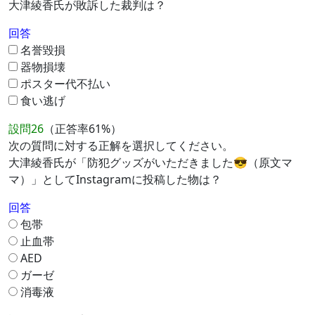
大津綾香氏が敗訴した裁判は？
回答
名誉毀損
器物損壊
ポスター代不払い
食い逃げ
設問26
（正答率61%）
次の質問に対する正解を選択してください。
大津綾香氏が「防犯グッズがいただきました😎（原文マ
マ）」としてInstagramに投稿した物は？
回答
包帯
止血帯
AED
ガーゼ
消毒液