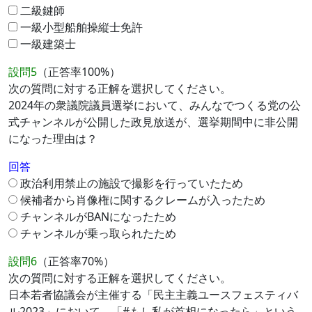
二級鍵師
一級小型船舶操縦士免許
一級建築士
設問5
（正答率100%）
次の質問に対する正解を選択してください。
2024年の衆議院議員選挙において、みんなでつくる党の公
式チャンネルが公開した政見放送が、選挙期間中に非公開
になった理由は？
回答
政治利用禁止の施設で撮影を行っていたため
候補者から肖像権に関するクレームが入ったため
チャンネルがBANになったため
チャンネルが乗っ取られたため
設問6
（正答率70%）
次の質問に対する正解を選択してください。
日本若者協議会が主催する「民主主義ユースフェスティバ
ル2023」において、「#もし私が首相になったら」という