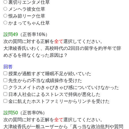
裏切りエンタメ仕草
メンヘラ彼女仕草
恨み節リーク仕草
かまってちゃん仕草
設問49
（正答率16%）
次の質問に対する正解を
全て
選択してください。
大津綾香氏いわく、高校時代の2回目の留学を約半年で辞
めざるを得なくなった原因は？
回答
授業が過酷すぎて睡眠不足が続いていた
先生からの不当な成績操作を受けた
クラスメイトのきゃぴきゃぴ感についていけなかった
日本人社会によるストレスで持病が悪化した
金に飢えたホストファミリーからリンチを受けた
設問50
（正答率0%）
次の質問に対する正解を
全て
選択してください。
大津綾香氏が一般ユーザーから「真っ当な政治批判や質問