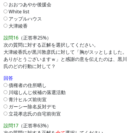
おおつあやか後援会
White list
アップルハウス
大津綾香
設問16
（正答率25%）
次の質問に対する正解を選択してください。
大津綾香氏が黒川敦彦氏に対して「胸がスッとしました。
ありがとうございますｗ」と感謝の意を伝えたのは、黒川
氏のどの行動に対して？
回答
債権者の住所晒し
川端しんじ候補の落選活動
青汁ヒルズ前街宣
ガーシー除名反対デモ
立花孝志氏の自宅前街宣
設問17
（正答率63%）
次の質問に対する正解を
全て
選択してください。