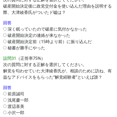
破産開始決定後に政党交付金を使い込んだ理由を説明する
際、大津綾香氏がついたド嘘は？
回答
深く眠っていたので破産に気付かなかった
破産開始決定の連絡が来なかった
破産開始決定前（15時より前）に振り込んだ
秘書が勝手にやった
設問31
（正答率75%）
次の質問に対する正解を選択してください。
解党を匂わせていた大津綾香氏が、相談のために訪ね、有
益なアドバイスをもらった“解党経験者”といえば誰？
回答
前原誠司
浅尾慶一郎
渡辺喜美
小沢一郎