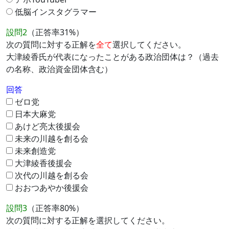
低脳インスタグラマー
設問2
（正答率31%）
次の質問に対する正解を
全て
選択してください。
大津綾香氏が代表になったことがある政治団体は？（過去
の名称、政治資金団体含む）
回答
ゼロ党
日本大麻党
あけど亮太後援会
未来の川越を創る会
未来創造党
大津綾香後援会
次代の川越を創る会
おおつあやか後援会
設問3
（正答率80%）
次の質問に対する正解を選択してください。