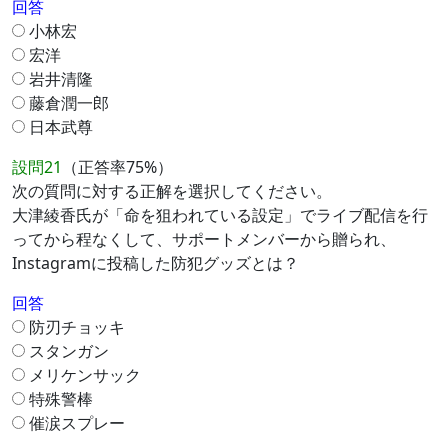
回答
小林宏
宏洋
岩井清隆
藤倉潤一郎
日本武尊
設問21
（正答率75%）
次の質問に対する正解を選択してください。
大津綾香氏が「命を狙われている設定」でライブ配信を行
ってから程なくして、サポートメンバーから贈られ、
Instagramに投稿した防犯グッズとは？
回答
防刃チョッキ
スタンガン
メリケンサック
特殊警棒
催涙スプレー