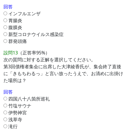
回答
インフルエンザ
胃腸炎
腹膜炎
新型コロナウイルス感染症
群発頭痛
設問13
（正答率95%）
次の質問に対する正解を選択してください。
第3回債権者集会に出席した大津綾香氏が、集会終了直後
に「きもちわるっ」と言い放ったうえで、お清めに出掛け
た場所は？
回答
四国八十八箇所巡礼
竹塩サウナ
伊勢神宮
浅草寺
滝行