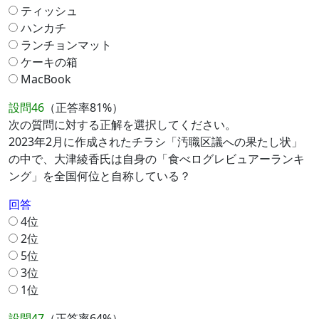
ティッシュ
ハンカチ
ランチョンマット
ケーキの箱
MacBook
設問46
（正答率81%）
次の質問に対する正解を選択してください。
2023年2月に作成されたチラシ「汚職区議への果たし状」
の中で、大津綾香氏は自身の「食べログレビュアーランキ
ング」を全国何位と自称している？
回答
4位
2位
5位
3位
1位
設問47
（正答率64%）