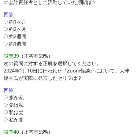
の会計責任者として活動していた期間は？
回答
約1ヶ月
約2ヶ月
約2週間
約1週間
設問39
（正答率50%）
次の質問に対する正解を選択してください。
2024年1月10日に行われた『Zoom怪談』において、大津
綾香氏が実際に発言したセリフは？
回答
党が私
党は私
私は党
私が党
設問40
（正答率53%）