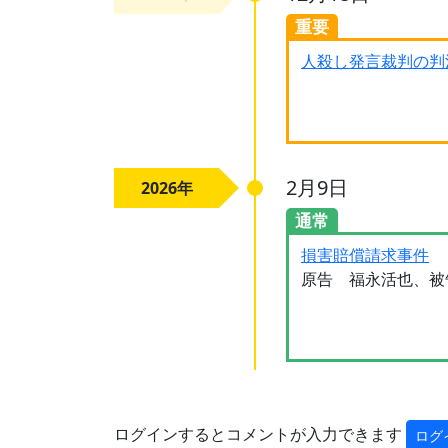
重要
人殺し発言裁判の判
2月9日
2026年
通常
損害賠償請求事件
原告 福永活也、被
ログインするとコメントが入力できます
ログ