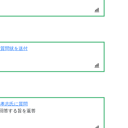
開質問状を送付
花孝志氏に質問
回答する旨を返答