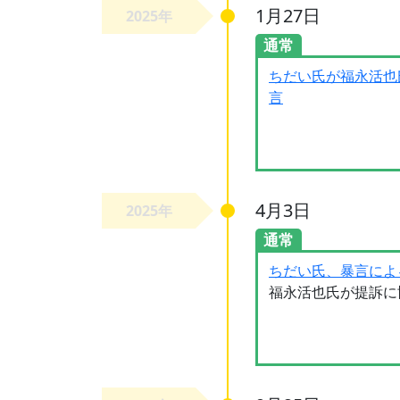
1月27日
2025年
通常
ちだい氏が福永活也
言
4月3日
2025年
通常
ちだい氏、暴言によ
福永活也氏が提訴に