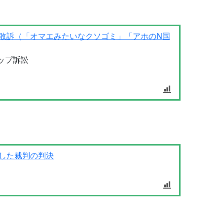
敗訴（「オマエみたいなクソゴミ」「アホのN国
ップ訴訟
した裁判の判決