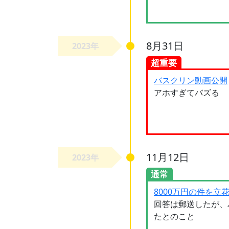
8月31日
2023年
超重要
バスクリン動画公開
アホすぎてバズる
11月12日
2023年
通常
8000万円の件を立
回答は郵送したが、
たとのこと