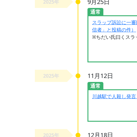
9月25日
2025年
通常
スラップ訴訟に一審
信者」と投稿の件）
※ちだい氏曰くスラ
11月12日
2025年
通常
川越駅で人殺し発言
12月18日
2025年