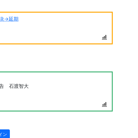
決→延期
告 石渡智大
イン