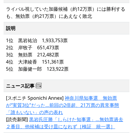
ライバル視していた加藤候補（約12万票）には勝利する
も、無効票（約21万票）にあえなく敗北
説明
1位 黒岩祐治 1,933,753票
2位 岸牧子 651,473票
3位 無効票 212,482票
4位 大津綾香 151,361票
5位 加藤健一郎 123,922票
ニュース記事
[スポニチ Sponichi Annex]
神奈川県知事選 無効票
が“実質3位”だった…前回の2倍超、21万票の異常事態
「誰もいない」の声の表れ
[読売新聞]
黒岩氏圧勝「しらけた知事選」…無効票過去
２番目、他候補は受け皿になれず［検証 統一選］