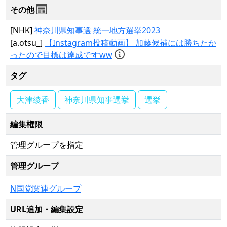
その他
[NHK]
神奈川県知事選 統一地方選挙2023
[a.otsu_]
【Instagram投稿動画】 加藤候補には勝ちたか
ったので目標は達成ですww
タグ
大津綾香
神奈川県知事選挙
選挙
編集権限
管理グループを指定
管理グループ
N国党関連グループ
URL追加・編集設定