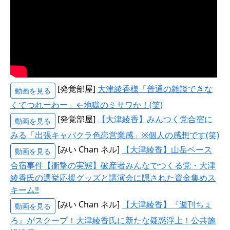
[発覚部屋]
大津綾香様「普通の雑談できな
動画を見る
くてつれーわー」←地獄のミサワか！(笑)
[発覚部屋]
【大津綾香】みんつく党合宿に
動画を見る
みる「出張キャバクラ色恋営業感」※個人の感想です(笑)
[みい Chan ネル]
【大津綾香】山岳ベース
動画を見る
合宿事件【衝撃の実態】破産者みんなでつくる党・大津
綾香氏の選挙応援グッズと講演会に隠された資金集めス
キーム‼
[みい Chan ネル]
【大津綾香】『週刊ちょ
動画を見る
ろ』がスクープ！大津綾香氏に新たな疑惑浮上！公共施