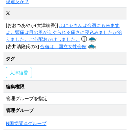
設違反か？
[おおつあやか(大津綾香)]
ふにゃさんは合宿にも来ます
よ。頭痛は目の奥がえぐられる痛さに寝込みましたが治
りました。ご心配おかけしました。
[岩井清隆氏のx]
合宿は、国立女性会館
タグ
大津綾香
編集権限
管理グループを指定
管理グループ
N国党関連グループ