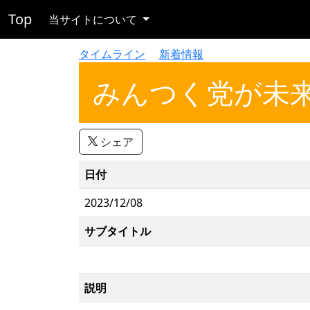
Top
当サイトについて
タイムライン
新着情報
みんつく党が未
シェア
日付
2023/12/08
サブタイトル
説明