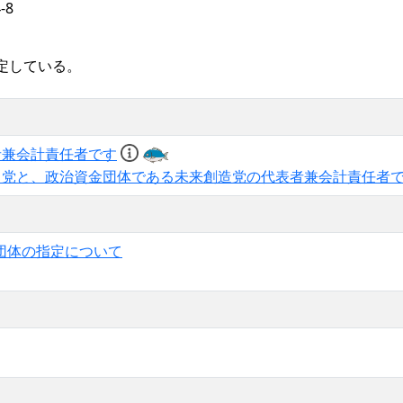
-8
定している。
者兼会計責任者です
る党と、政治資金団体である未来創造党の代表者兼会計責任者
団体の指定について