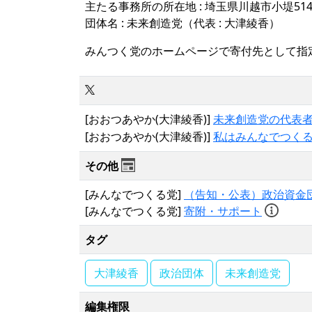
主たる事務所の所在地 : 埼玉県川越市小堤514
団体名 : 未来創造党（代表 : 大津綾香）
みんつく党のホームページで寄付先として指
[おおつあやか(大津綾香)]
未来創造党の代表
[おおつあやか(大津綾香)]
私はみんなでつく
その他
[みんなでつくる党]
（告知・公表）政治資金
[みんなでつくる党]
寄附・サポート
タグ
大津綾香
政治団体
未来創造党
編集権限