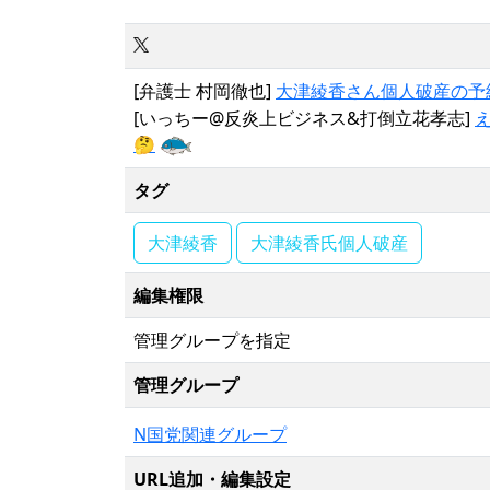
[弁護士 村岡徹也]
大津綾香さん個人破産の予
[いっちー@反炎上ビジネス&打倒立花孝志]
🤔
タグ
大津綾香
大津綾香氏個人破産
編集権限
管理グループを指定
管理グループ
N国党関連グループ
URL追加・編集設定