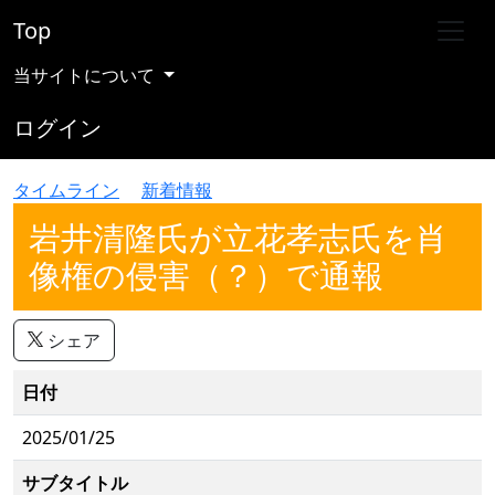
Top
当サイトについて
ログイン
タイムライン
新着情報
岩井清隆氏が立花孝志氏を肖
像権の侵害（？）で通報
シェア
日付
2025/01/25
サブタイトル