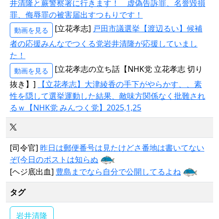
井清隆と蕨警察署に行きます！ 虚偽告訴罪、名誉毀損
罪、侮辱罪の被害届出すつもりです！
[立花孝志]
戸田市議選挙【渡辺るい】候補
動画を見る
者の応援みんなでつくる党岩井清隆が応援していまし
た！
[立花孝志の立ち話【NHK党 立花孝志 切り
動画を見る
抜き】]
【立花孝志】大津綾香の手下がやらかす、、素
性を隠して選挙運動した結果、敵味方関係なく批難され
るｗ【NHK党 みんつく党】2025,1,25
[司令官]
昨日は郵便番号は見たけどさ番地は書いてない
ぞ(今日のポストは知らぬ
[ヘジ底出血]
豊島までなら自分で公開してるよね
タグ
岩井清隆