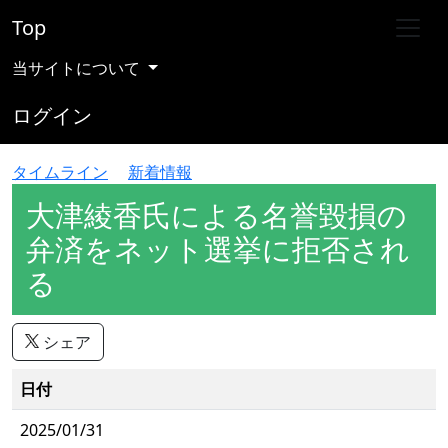
Top
当サイトについて
ログイン
タイムライン
新着情報
大津綾香氏による名誉毀損の
弁済をネット選挙に拒否され
る
シェア
日付
2025/01/31