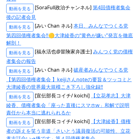
[SoraFull政治チャンネル]
第4回債権者集会
動画を見る
後の記者会見
[みい Chan ネル]
本日、みんなでつくる党
動画を見る
第四回債権者集会‼🟡大津綾香の“黄色が嫌い”発言を徹底
解剖！
[福永活也@冒険家弁護士]
みんつく党の債権
動画を見る
者集会の報告
[みい Chan ネル]
破産者みんなでつくる党
動画を見る
【第四回債権者集会 】keijiさんnoteの要旨＆ツッコミと
大津綾香の世界最大規模こき下ろし強化録‼
[宣伝部長コイチ/ koichi]
【立花孝志】大津
動画を見る
綾香、債権者集会「座った直後にスマホw」和解で説明
責任から本当に逃れられるか
[宣伝部長コイチ/ koichi]
【大津綾香】債権
動画を見る
者の訴えを笑う非道「さいとう議員復活の可能性、立花
孝志話合い→嫌です」第４回債権者集会