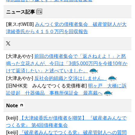
ニュース記事
[東スポWEB]
みんつく党の債権者集会 破産管財人が大
津綾香氏から４１５０万円を回収報告
[大津あやか]
前回の債権者集会で「返さねえよ！」と怒
鳴った立花さんが、今日は「3億5,000万円を今後10年か
けて返済したい」と述べていました。
[大津あやか]
反社会的組織と交渉はしません。
[旧NHK党 みんなでつくる党債権者]
明ヶ戸 大橋に訴
訟提起 什器備品 事務所保証金 最高裁へ
Note
[keiji]
【大津綾香氏が債権者を嘲笑】 『破産者みんなで
つくる党』 第4回債権者集会
[keiji]
『破産者みんなでつくる党』 破産管財人への質問