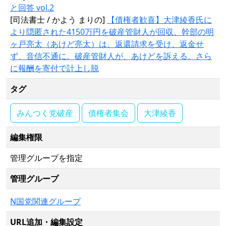
と回答 vol.2
[司法書士 / かよう まりの]
【債権者歓喜】大津綾香氏に
より隠匿された4150万円を破産管財人が回収、幹部の明
ヶ戸亮太（あけど亮太）は、返還請求を受け、返金せ
ず、音信不通に。破産管財人が、あけどを訴える。さら
に報酬を寄付で計上し脱
タグ
みんつく党破産
債権者集会
大津綾香
編集権限
管理グループを指定
管理グループ
N国党関連グループ
URL追加・編集設定