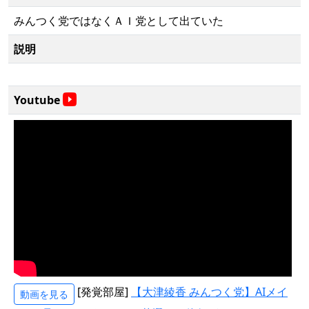
みんつく党ではなくＡＩ党として出ていた
説明
Youtube
[発覚部屋]
【大津綾香 みんつく党】AIメイ
動画を見る