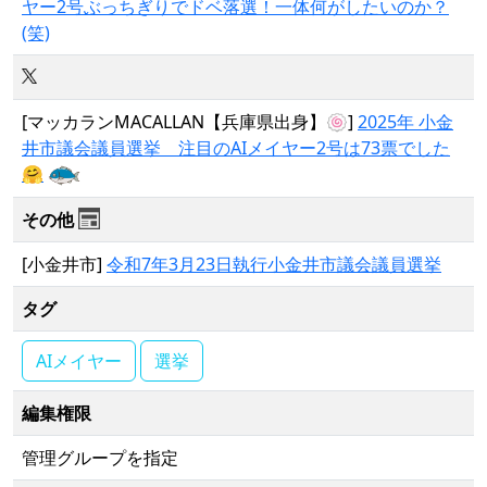
ヤー2号ぶっちぎりでドベ落選！一体何がしたいのか？
(笑)
[マッカランMACALLAN【兵庫県出身】🍥]
2025年 小金
井市議会議員選挙 注目のAIメイヤー2号は73票でした
🤗
その他
[小金井市]
令和7年3月23日執行小金井市議会議員選挙
タグ
AIメイヤー
選挙
編集権限
管理グループを指定