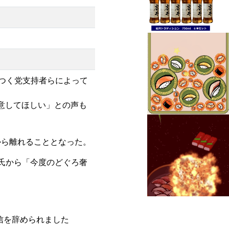
つく党支持者らによって
意してほしい」との声も
から離れることとなった。
津氏から「今度のどぐろ奢
信を辞められました