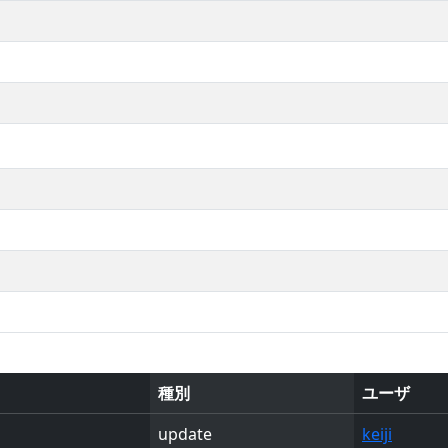
種別
ユーザ
update
keiji