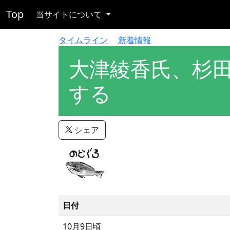
Top
当サイトについて
タイムライン
新着情報
大津綾香氏、杉
する
シェア
日付
10月9日頃