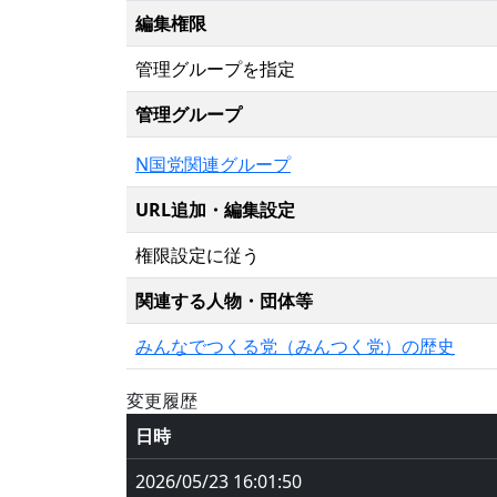
編集権限
管理グループを指定
管理グループ
N国党関連グループ
URL追加・編集設定
権限設定に従う
関連する人物・団体等
みんなでつくる党（みんつく党）の歴史
変更履歴
日時
2026/05/23 16:01:50