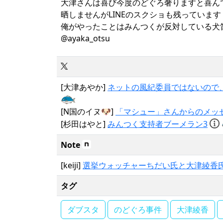
大津さんは喜び今度のどぐろ奢りますと喜ん
晒しませんがLINEのスクショも残っています
俺がやったことはみんつくが反対している犬
@ayaka_otsu
[大津あやか]
ネットの風紀委員ではないので
[N国のイヌ🐶]
「マシュー」さんからのメッ
[杉田はやと]
みんつく支持者ブーメラン3
Note
[keiji]
選挙ウォッチャーちだい氏と大津綾香
タグ
ダブスタ
のどぐろ事件
大津綾香