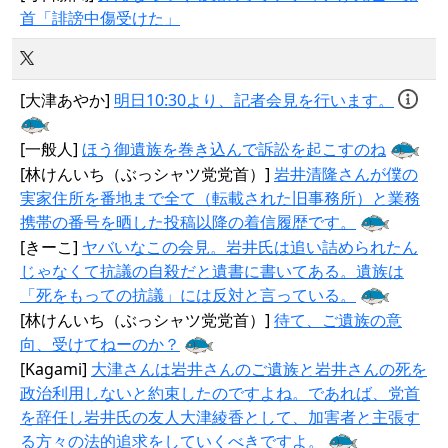
首「誹謗中傷受けた」
[大津あやか]
明日10:30より、記者会見を行います。
[一般人]
ほう御遺族を巻き込んで訴訟を起こすのね
[林けんいち（ぶっシャツ党党首）]
岩井清隆さんが僕の
実家住所を番地まで全て（転載された旧事務所）と業務
携帯の番号を晒した投稿以降の着信履歴です。
[きーこ]
ヤバいなこの会見。岩井氏は追い詰められたん
じゃなくて抗議の自殺だと遺書に書いてある。遺族は
「死をもっての抗議」には反対と言っている。
[林けんいち（ぶっシャツ党党首）]
待て、ご遺族の意
向、受けてねーのか？
[Kagami]
大津さんは岩井さんのご遺族と岩井さんの死を
政治利用しないと約束したのですよね。であれば、党首
を辞任し岩井氏の友人大津綾香として、加害者と主張す
る方々の法的追求をしていくべきですよ。