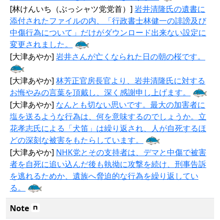
[林けんいち（ぶっシャツ党党首）]
岩井清隆氏の遺書に
添付されたファイルの内、「行政書士林健一の誹謗及び
中傷行為について」だけがダウンロード出来ない設定に
変更されました。
[大津あやか]
岩井さんが亡くなられた日の朝の桜です。
[大津あやか]
林芳正官房長官より、岩井清隆氏に対する
お悔やみの言葉を頂戴し、深く感謝申し上げます。
[大津あやか]
なんとも切ない思いです。最大の加害者に
塩を送るような行為は、何を意味するのでしょうか。立
花孝志氏による「犬笛」は繰り返され、人が自死するほ
どの深刻な被害をもたらしています。
[大津あやか]
NHK党とその支持者は、デマと中傷で被害
者を自死に追い込んだ後も執拗に攻撃を続け、刑事告訴
を逃れるためか、遺族へ脅迫的な行為を繰り返してい
る。
Note