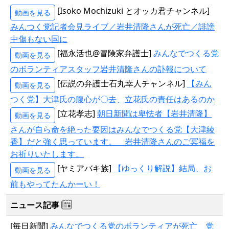
[Isoko Mochizuki とオッカ君チャンネル]
動画を見る
みんつく党記者会見ライブ／岩井清隆さんが死亡／誹謗
中傷もない国に
[福永活也@冒険家弁護士]
みんなでつくる党
動画を見る
のボランティアスタッフ岩井清隆さんの訃報について
[伝説の弁護士石丸幸人チャンネル]
【みん
動画を見る
つく党】大津氏の腹心が〇去、立花氏の責任はあるのか
[立花孝志]
朝日新聞は卑怯者【岩井清隆】
動画を見る
さんが自ら命を絶った要因はみんなでつくる党【大津綾
香】だと強く思っています。 岩井清隆さんのご冥福を
お祈りいたします。
[ヤミアバキ族]
【ゆっくり解説】結局、お
動画を見る
前もやってたんかーい！
ニュース記事
[毎日新聞]
みんなでつくる党のボランティアが死亡 党