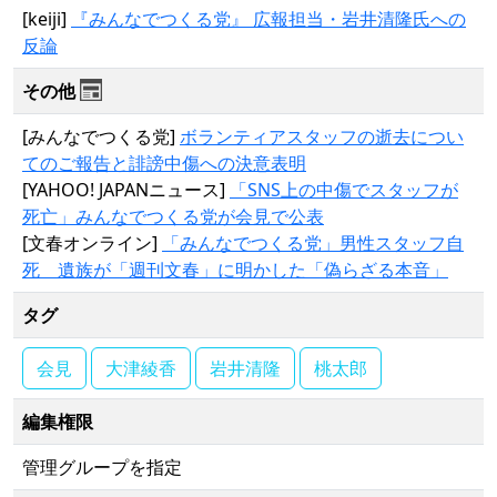
[keiji]
『みんなでつくる党』 広報担当・岩井清隆氏への
反論
その他
[みんなでつくる党]
ボランティアスタッフの逝去につい
てのご報告と誹謗中傷への決意表明
[YAHOO! JAPANニュース]
「SNS上の中傷でスタッフが
死亡」みんなでつくる党が会見で公表
[文春オンライン]
「みんなでつくる党」男性スタッフ自
死 遺族が「週刊文春」に明かした「偽らざる本音」
タグ
会見
大津綾香
岩井清隆
桃太郎
編集権限
管理グループを指定