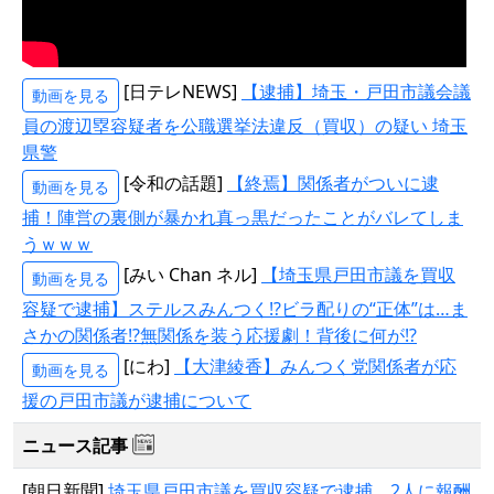
[日テレNEWS]
【逮捕】埼玉・戸田市議会議
動画を見る
員の渡辺塁容疑者を公職選挙法違反（買収）の疑い 埼玉
県警
[令和の話題]
【終焉】関係者がついに逮
動画を見る
捕！陣営の裏側が暴かれ真っ黒だったことがバレてしま
うｗｗｗ
[みい Chan ネル]
【埼玉県戸田市議を買収
動画を見る
容疑で逮捕】ステルスみんつく⁉ビラ配りの“正体”は…ま
さかの関係者⁉無関係を装う応援劇！背後に何が⁉
[にわ]
【大津綾香】みんつく党関係者が応
動画を見る
援の戸田市議が逮捕について
ニュース記事
[朝日新聞]
埼玉県戸田市議を買収容疑で逮捕 2人に報酬