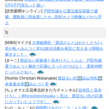
3万5千円支払った疑い
[読売新聞オンライン]
戸田市議を公選法違反容疑で逮
捕、運動員に現金渡したか…防犯カメラ映像などから浮
上
[MIKE(マイク)]
大津綾香氏「渡辺さんとはわたしたち(＝
党が私＝みんつく党)は政治活動を相互に支え合う関係を
築きました」
[きーこ]
渡辺るい容疑者と高木ひろしくんは、戸田市議
選でみんつく都合で応援に入ったのではなく、柔術仲間
だったんだねー。
[Yoshio Christian Watanabe]
渡辺るい氏➡️込山洋氏➡️
未来進歩党➡️みんつく党
[ちょオマエ立花孝志好きだろチャンネル]
岩井氏と高木
ひろし（ @hiroshimintsuku ）氏は、渡辺るい氏の応援
に入っていたようですし。
[へな・ちょこお]
相関図は今のところこんな感じ