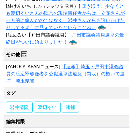
[林けんいち（ぶっシャツ党党首）]
ほうほう。少なくと
も渡辺るいさんの陣営の現場責任者からは、立花さんが
一方的に絡んだのではなく、岩井さんからも追いかけた
りしてるように見えていたということね。
[渡辺るい【戸田市議会議員】]
戸田市議会議員選挙の最
終日がついに始まりました！
その他
[YAHOO! JAPANニュース]
【速報】埼玉・戸田市議会議
員の渡辺塁容疑者を公職選挙法違反（買収）の疑いで逮
捕 埼玉県警
タグ
岩井清隆
渡辺るい
逮捕
編集権限