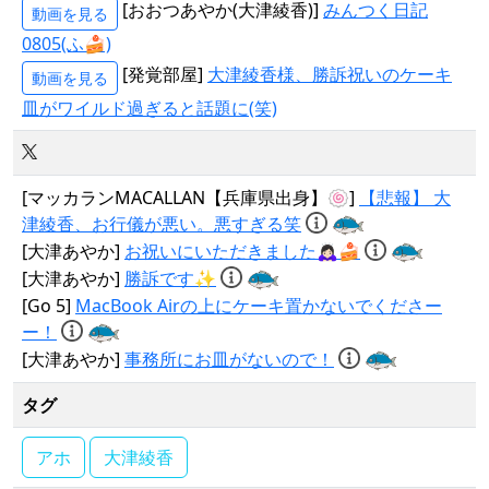
[おおつあやか(大津綾香)]
みんつく日記
動画を見る
0805(ふ🍰)
[発覚部屋]
大津綾香様、勝訴祝いのケーキ
動画を見る
皿がワイルド過ぎると話題に(笑)
[マッカランMACALLAN【兵庫県出身】🍥]
【悲報】 大
津綾香、お行儀が悪い。悪すぎる笑
[大津あやか]
お祝いにいただきました🙇🏻‍♀️🍰
[大津あやか]
勝訴です✨
[Go 5]
MacBook Airの上にケーキ置かないでくださー
ー！
[大津あやか]
事務所にお皿がないので！
タグ
アホ
大津綾香