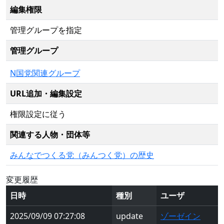
編集権限
管理グループを指定
管理グループ
N国党関連グループ
URL追加・編集設定
権限設定に従う
関連する人物・団体等
みんなでつくる党（みんつく党）の歴史
変更履歴
日時
種別
ユーザ
2025/09/09 07:27:08
update
ゾーゼイン