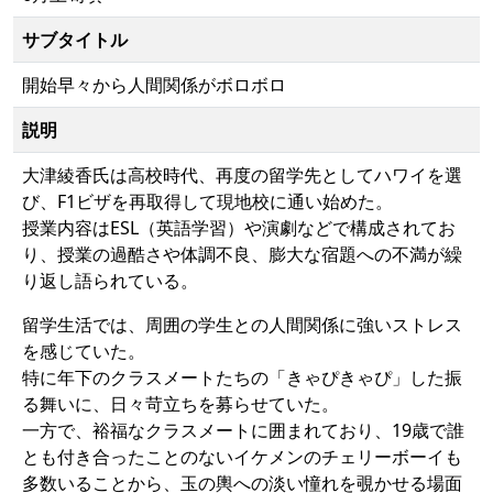
サブタイトル
開始早々から人間関係がボロボロ
説明
大津綾香氏は高校時代、再度の留学先としてハワイを選
び、F1ビザを再取得して現地校に通い始めた。
授業内容はESL（英語学習）や演劇などで構成されてお
り、授業の過酷さや体調不良、膨大な宿題への不満が繰
り返し語られている。
留学生活では、周囲の学生との人間関係に強いストレス
を感じていた。
特に年下のクラスメートたちの「きゃぴきゃぴ」した振
る舞いに、日々苛立ちを募らせていた。
一方で、裕福なクラスメートに囲まれており、19歳で誰
とも付き合ったことのないイケメンのチェリーボーイも
多数いることから、玉の輿への淡い憧れを覗かせる場面