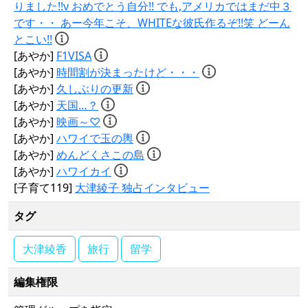
りました!!v おめでとう自分!! でも,アメリカではまだ中３
です・・ あー今年こそ、WHITEな彼氏作るぞ!!笑 どーん
とこい!!
[あやか]
F1VISA
[あやか]
時間割が決まったけど・・・
[あやか]
久しぶりの更新
[あやか]
天国…？
[あやか]
映画～♡
[あやか]
ハワイで玉の輿
[あやか]
めんどくさこの島
[あやか]
ハワイカイ
[子育て119]
大津綾子 独占インタビュー
タグ
大津綾香
旅行
留学
編集権限