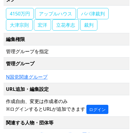
4150万円
アップルハウス
パパ津裁判
大津宗則
宏洋
立花孝志
裁判
編集権限
管理グループを指定
管理グループ
N国党関連グループ
URL追加・編集設定
作成自由、変更は作成者のみ
※ログインするとURLが追加できます
ログイン
関連する人物・団体等