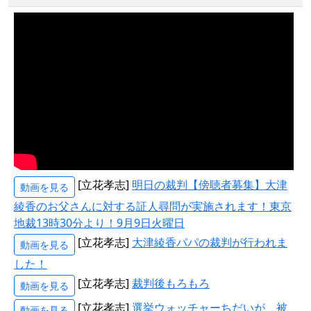
[立花孝志]
明日の裁判【傍聴者募集】大津
動画を見る
綾香のお父さんに対する証人尋問が実施されます！東京
地裁13時30分より！9月9日火曜日
[立花孝志]
大津綾香パパの裁判が行われま
動画を見る
した！
[立花孝志]
裁判後もろもろ
動画を見る
[立花孝志]
選挙ウォッチャーちだいが、被
動画を見る