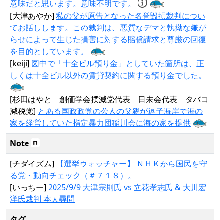
意味だと思います。意味不明です。
[大津あやか]
私の父が原告となった名誉毀損裁判につい
てお話しします。この裁判は、悪質なデマと執拗な嫌が
らせによって生じた損害に対する賠償請求と尊厳の回復
を目的としています。
[keiji]
図中で「十全ビル預り金」としていた箇所は、正
しくは十全ビル以外の賃貸契約に関する預り金でした。
[杉田はやと 創価学会撲滅党代表 日未会代表 タバコ
減税党]
とある国政政党の公人の父親が逗子海岸で海の
家を経営していた指定暴力団稲川会に海の家を提供
Note
[チダイズム]
【選挙ウォッチャー】 ＮＨＫから国民を守
る党・動向チェック（＃７１８）。
[いっちー]
2025/9/9 大津宗則氏 vs 立花孝志氏 & 大川宏
洋氏裁判 本人尋問
タグ