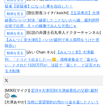
疑者【容疑者】になった事を自白した！
[宣伝部長コイチ/ koichi]
【立花孝志】大津
動画を見る
綾香のパパと対決「破産したことないから嘘、裁判所呼
出状で出席」久々の稼働でみんな元気にｗ
[伝説の弁護士石丸幸人ドクターチャンネル]
動画を見る
【みんつく党大津氏】パパが裁判で本人尋問をうけた意
味合い
[みい Chan ネル]
【みんつく党】大津裁
動画を見る
判、「とうとう出ました──🫣」債権者集会で「返せな
い」とされた1500万円が、法廷で「返した」と証言され
る大転換
[MIKE(マイク)]
宏洋✕大津宗則(大津綾香氏の父親) 裁判
[大津あやか]
当然に賃貸契約の預かり金を返したという