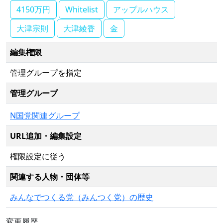
4150万円
Whitelist
アップルハウス
大津宗則
大津綾香
金
編集権限
管理グループを指定
管理グループ
N国党関連グループ
URL追加・編集設定
権限設定に従う
関連する人物・団体等
みんなでつくる党（みんつく党）の歴史
変更履歴