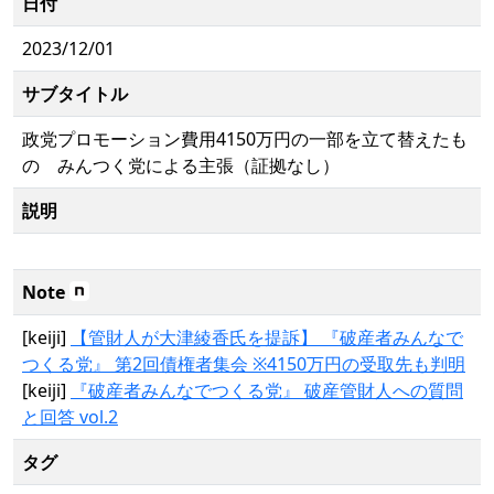
日付
2023/12/01
サブタイトル
政党プロモーション費用4150万円の一部を立て替えたも
の みんつく党による主張（証拠なし）
説明
Note
[keiji]
【管財人が大津綾香氏を提訴】 『破産者みんなで
つくる党』 第2回債権者集会 ※4150万円の受取先も判明
[keiji]
『破産者みんなでつくる党』 破産管財人への質問
と回答 vol.2
タグ