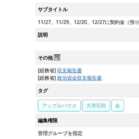
サブタイトル
11/27、11/29、12/20、12/27に契約金（
説明
その他
[総務省]
収支報告書
[総務省]
政治資金収支報告書
タグ
アップルハウス
大津宗則
金
編集権限
管理グループを指定