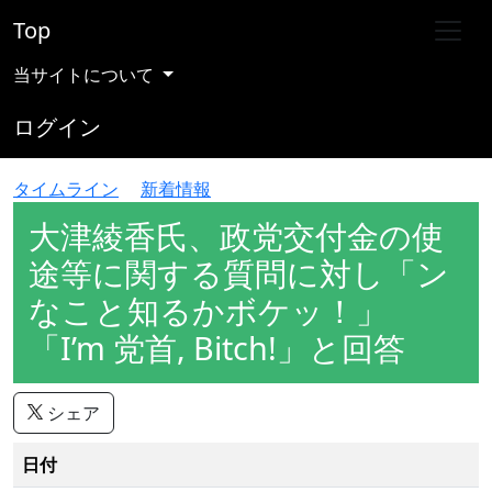
Top
当サイトについて
ログイン
タイムライン
新着情報
大津綾香氏、政党交付金の使
途等に関する質問に対し「ン
なこと知るかボケッ！」
「I’m 党首, Bitch!」と回答
シェア
日付