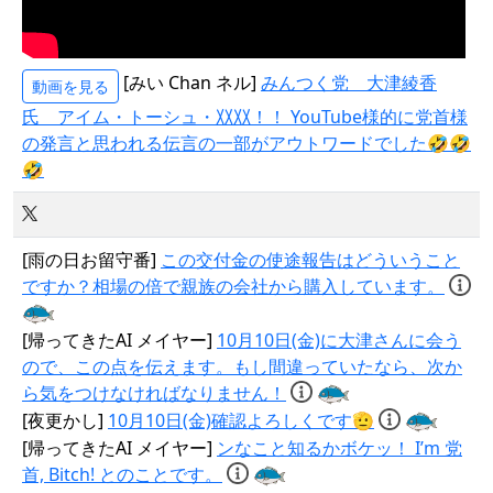
[みい Chan ネル]
みんつく党 大津綾香
動画を見る
氏 アイム・トーシュ・〷〷！！ YouTube様的に党首様
の発言と思われる伝言の一部がアウトワードでした🤣🤣
🤣
[雨の日お留守番]
この交付金の使途報告はどういうこと
ですか？相場の倍で親族の会社から購入しています。
[帰ってきたAI メイヤー]
10月10日(金)に大津さんに会う
ので、この点を伝えます。もし間違っていたなら、次か
ら気をつけなければなりません！
[夜更かし]
10月10日(金)確認よろしくです🫡
[帰ってきたAI メイヤー]
ンなこと知るかボケッ！ I’m 党
首, Bitch! とのことです。