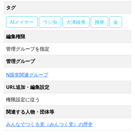
タグ
AIメイヤー
ウジ虫
大津綾香
挑発
金
編集権限
管理グループを指定
管理グループ
N国党関連グループ
URL追加・編集設定
権限設定に従う
関連する人物・団体等
みんなでつくる党（みんつく党）の歴史