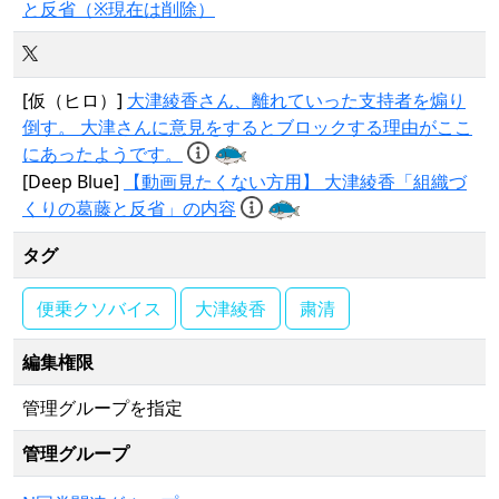
と反省（※現在は削除）
[仮（ヒロ）]
大津綾香さん、離れていった支持者を煽り
倒す。 大津さんに意見をするとブロックする理由がここ
にあったようです。
[Deep Blue]
【動画見たくない方用】 大津綾香「組織づ
くりの葛藤と反省」の内容
タグ
便乗クソバイス
大津綾香
粛清
編集権限
管理グループを指定
管理グループ