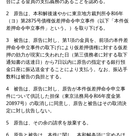
合による金員の支払義務のあることを認める。
2 原告は、本和解後速やかに東京地方裁判所令和6年
（ヨ）第2875号債権仮差押命令申立事件（以下「本件仮
差押命令申立事件」という。）を取り下げる。
3 被告は、原告に対し、第1項の金員を、前項の本件差
押命令申立事件の取下げにより仮差押債権に対する仮差
押の効力が現実に失われた日（第三債務者に対する取下
通知書の送達日）から7日以内に原告の指定する銀行預
金口座に振込送金することにより支払う。なお、振込手
数料は被告の負担とする。
4 被告は、原告に対し、原告が本件仮差押命令申立事
件について供託した担保（東京法務局令和6年度金第
20897号）の取消しに同意し、原告と被告はその取消決
定に対し抗告しない。
5 原告は、その余の請求を放棄する。
6 原告と被告は、本件に関し、本和解条項に定めるほ