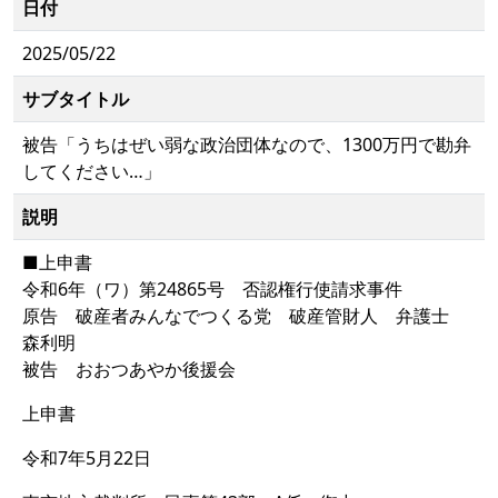
日付
2025/05/22
サブタイトル
被告「うちはぜい弱な政治団体なので、1300万円で勘弁
してください…」
説明
■上申書
令和6年（ワ）第24865号 否認権行使請求事件
原告 破産者みんなでつくる党 破産管財人 弁護士
森利明
被告 おおつあやか後援会
上申書
令和7年5月22日