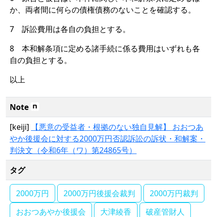
か、両者間に何らの債権債務のないことを確認する。
7 訴訟費用は各自の負担とする。
8 本和解条項に定める諸手続に係る費用はいずれも各
自の負担とする。
以上
Note
[keiji]
【悪意の受益者・根拠のない独自見解】 おおつあ
やか後援会に対する2000万円否認訴訟の訴状・和解案・
判決文（令和6年（ワ）第24865号）
タグ
2000万円
2000万円後援会裁判
2000万円裁判
おおつあやか後援会
大津綾香
破産管財人