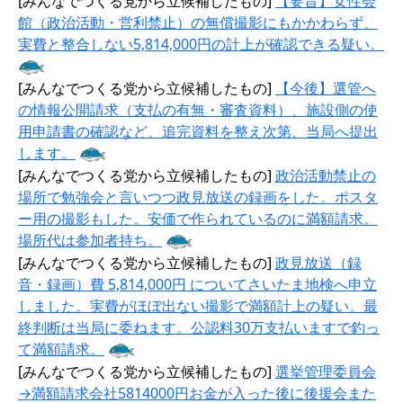
[みんなでつくる党から立候補したもの]
【要旨】女性会
館（政治活動・営利禁止）の無償撮影にもかかわらず、
実費と整合しない5,814,000円の計上が確認できる疑い。
[みんなでつくる党から立候補したもの]
【今後】選管へ
の情報公開請求（支払の有無・審査資料）、施設側の使
用申請書の確認など、追完資料を整え次第、当局へ提出
します。
[みんなでつくる党から立候補したもの]
政治活動禁止の
場所で勉強会と言いつつ政見放送の録画をした。ポスタ
ー用の撮影もした。安価で作られているのに満額請求。
場所代は参加者持ち。
[みんなでつくる党から立候補したもの]
政見放送（録
音・録画）費 5,814,000円 についてさいたま地検へ申立
しました。実費がほぼ出ない撮影で満額計上の疑い。最
終判断は当局に委ねます。公認料30万支払いますで釣っ
て満額請求。
[みんなでつくる党から立候補したもの]
選挙管理委員会
→満額請求会社5814000円お金が入った後に後援会また