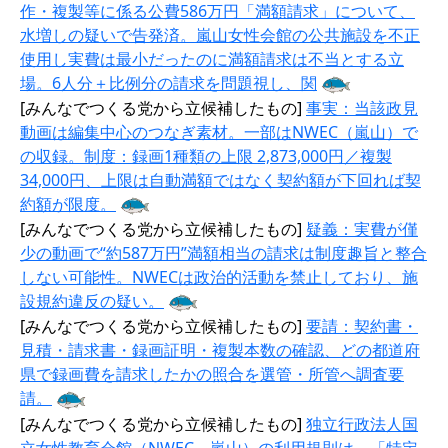
作・複製等に係る公費586万円「満額請求」について、
水増しの疑いで告発済。嵐山女性会館の公共施設を不正
使用し実費は最小だったのに満額請求は不当とする立
場。6人分＋比例分の請求を問題視し、関
[みんなでつくる党から立候補したもの]
事実：当該政見
動画は編集中心のつなぎ素材。一部はNWEC（嵐山）で
の収録。制度：録画1種類の上限 2,873,000円／複製
34,000円、上限は自動満額ではなく契約額が下回れば契
約額が限度。
[みんなでつくる党から立候補したもの]
疑義：実費が僅
少の動画で“約587万円”満額相当の請求は制度趣旨と整合
しない可能性。NWECは政治的活動を禁止しており、施
設規約違反の疑い。
[みんなでつくる党から立候補したもの]
要請：契約書・
見積・請求書・録画証明・複製本数の確認、どの都道府
県で録画費を請求したかの照合を選管・所管へ調査要
請。
[みんなでつくる党から立候補したもの]
独立行政法人国
立女性教育会館（NWEC、嵐山）の利用規則は、「特定