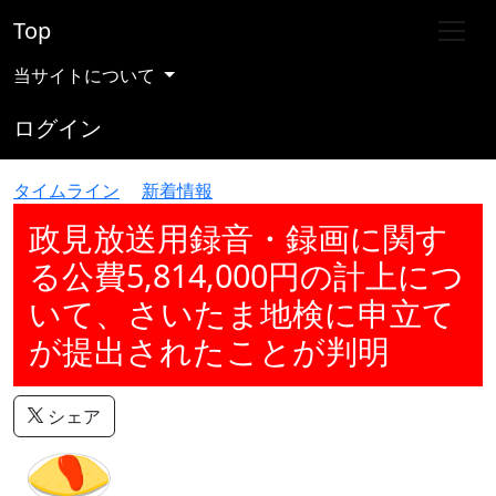
Top
当サイトについて
ログイン
タイムライン
新着情報
政見放送用録音・録画に関す
る公費5,814,000円の計上につ
いて、さいたま地検に申立て
が提出されたことが判明
シェア