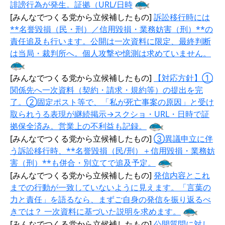
誹謗行為が発生。証拠（URL/日時
[みんなでつくる党から立候補したもの]
訴訟移行時には
**名誉毀損（民・刑）／信用毀損・業務妨害（刑）**の
責任追及も行います。公開は一次資料に限定、最終判断
は当局・裁判所へ。個人攻撃や憶測は求めていません。
[みんなでつくる党から立候補したもの]
【対応方針】①
関係先へ一次資料（契約・請求・規約等）の提出を完
了。②固定ポスト等で、「私が死亡事案の原因」と受け
取られうる表現が継続掲示→スクショ・URL・日時で証
拠保全済み。営業上の不利益も記録。
[みんなでつくる党から立候補したもの]
③異議申立に伴
う訴訟移行時、**名誉毀損（民/刑）＋信用毀損・業務妨
害（刑）**も併合・別立てで追及予定。
[みんなでつくる党から立候補したもの]
発信内容とこれ
までの行動が一致していないように見えます。「言葉の
力と責任」を語るなら、まずご自身の発信を振り返るべ
きでは？ 一次資料に基づいた説明を求めます。
[みんなでつくる党から立候補したもの]
公開質問に対し