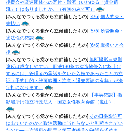
後援会や関連団体への寄付・還流（いわゆる「資金還
流」）はありましたか。（有無のみで可）
[みんなでつくる党から立候補したもの]
[4/6] 個人約束・
未払い
[みんなでつくる党から立候補したもの]
[5/6] 所管照会・
適法性の確認
[みんなでつくる党から立候補したもの]
[6/6] 取扱いと今
後
[みんなでつくる党から立候補したもの]
無断撮影＝規則
違反は成立しやすい。刑法130条の建造物侵入に格上げ
するには、管理者の承諾を欠いた入館であったことの立
証（予約目的・許可範囲・注意・退去要請の有無）が決
定打になります。
[みんなでつくる党から立候補したもの]
【事実確認】撮
影場所は独立行政法人・国立女性教育会館（嵐山）。
[みんなでつくる党から立候補したもの]
その日撮影許可
は出ていたのか／政治活動に当たらないと判断されてい
たのか—一次資料の開示と第三者機関の確認を求めま