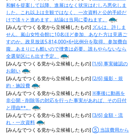
和解を提案して以降、進展はなく状況はむしろ悪化しま
した。これ以上は主観ではなく、一次資料と公的手続だ
けで淡々と進めます。結論は当局に委ねます。
[みんなでつくる党から立候補したもの]
ズルは、許しま
せん。嵐山女性会館に10名ほど参加、あなた方は見過ご
すのか。政見放送5,814,000×6+比例分を取得。参加費自
腹。あまりにも酷いので捜査は必要。誰もやらないなら
全選挙区にも出す予定。
[みんなでつくる党から立候補したもの]
[1/6] 事実確認の
お願い
[みんなでつくる党から立候補したもの]
[2/6] 撮影・規
約・施設費
[みんなでつくる党から立候補したもの]
※事後に動画を
非公開・削除等の対応を行った事実があれば、その日付
と理由**。
[みんなでつくる党から立候補したもの]
[3/6] 金額・流
れ・一次資料
[みんなでつくる党から立候補したもの]
⑤ 当該費用から