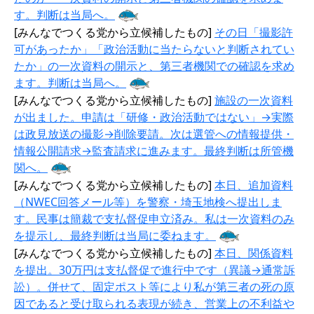
す。判断は当局へ。
[みんなでつくる党から立候補したもの]
その日「撮影許
可があったか」「政治活動に当たらないと判断されてい
たか」の一次資料の開示と、第三者機関での確認を求め
ます。判断は当局へ。
[みんなでつくる党から立候補したもの]
施設の一次資料
が出ました。申請は「研修・政治活動ではない」→実際
は政見放送の撮影→削除要請。次は選管への情報提供・
情報公開請求→監査請求に進みます。最終判断は所管機
関へ。
[みんなでつくる党から立候補したもの]
本日、追加資料
（NWEC回答メール等）を警察・埼玉地検へ提出しま
す。民事は簡裁で支払督促申立済み。私は一次資料のみ
を提示し、最終判断は当局に委ねます。
[みんなでつくる党から立候補したもの]
本日、関係資料
を提出。30万円は支払督促で進行中です（異議→通常訴
訟）。併せて、固定ポスト等により私が第三者の死の原
因であると受け取られる表現が続き、営業上の不利益や