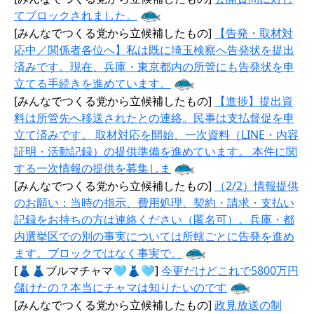
てブロックされました。
[みんなでつくる党から立候補したもの]
【告発・取材対
応中／関係者各位へ】私は既に埼玉検察へ告発状を提出
済みです。現在、兵庫・東京都内の所管にも告発状を申
立てる手続きを進めています。
[みんなでつくる党から立候補したもの]
【進捗】提出資
料は所管先へ移送されたとの連絡。民事は支払督促を申
立て済みです。 取材対応を開始、一次資料（LINE・内容
証明・活動記録）の提供準備を進めています。 本件に関
する一次情報の提供を募集しま
[みんなでつくる党から立候補したもの]
（2/2）情報提供
のお願い：当時の指示、費用処理、契約・請求・支払い
記録をお持ちの方は連絡ください（匿名可）。兵庫・都
内選挙区での別の事実については所轄ごとに告発を進め
ます。ブロックではなく事実で。
[👗👗ブルマチャマ🩵👗🩵]
今更だけどこれで5800万円
儲けたの？本当にチャマは知りたいのです
[みんなでつくる党から立候補したもの]
政見放送の制