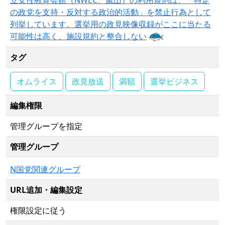
の政党を支持・反対する政治的活動」を禁止行為として
列挙しています。選挙用の政見映像収録がここに当たる
可能性は高く、施設規約と整合しない
タグ
オムライス
政見放送
満額
選挙ビジネス
編集権限
管理グループを指定
管理グループ
N国党関連グループ
URL追加・編集設定
権限設定に従う