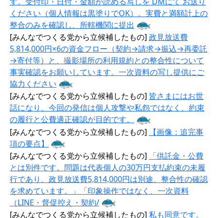
す。受付印・日付・金額が読める写しを DMにて お送り
ください（個人情報は黒塗りでOK）。実費と満額計上の
整合のみを確認し、所轄機関に提出
[みんなでつくる党から立候補したもの]
政見放送費
5,814,000円×6の資金フロー（契約→請求→振込→再委託
→寄付等）と、撮影場所の利用規約との整合性について
事実確認をお願いしています。一次資料の写し提供にご
協力ください
[みんなでつくる党から立候補したもの]
皆さまにはお世
話になり、今回の発信は個人攻撃や私怨ではなく、約束
の履行と公費適正確認が目的です。
[みんなでつくる党から立候補したもの]
【画像：追完事
項の要点】
[みんなでつくる党から立候補したもの]
「供託金・公費
とは別件です。問題は代表個人の30万円支払約束の未履
行であり、政見放送費5,814,000円は別途、整合性の確認
を求めています。」「印象操作ではなく、一次資料
（LINE・督促控え・契約/
[みんなでつくる党から立候補したもの]
私も同意です。