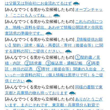
は父親又は別会社にお金流れてるはず
[みんなでつくる党から立候補したもの]
オープンチャッ
ト「ここにも入ってね。」
[みんなでつくる党から立候補したもの]
これらの点につ
き、地検へ資料を提出。あわせて情報公開請求と住民監
査請求の準備中です。
[みんなでつくる党から立候補したもの]
【情報提供お願
い】契約・請求・振込・再委託・寄付（後援会等）に関
する資料の写しご提供ください。
[みんなでつくる党から立候補したもの]
①契約書／見
積・内訳 ②請求書 ③振込票・通帳記帳 ④再委
託・外注の証憑 ⑤寄付（後援会等）関連の入出金 と
いった一次資料の写し（個人情報は黒塗りで可）をご提
供ください
[みんなでつくる党から立候補したもの]
同様の書類で東
京都と兵庫県の物も持っております
[みんなでつくる党から立候補したもの]
ありがとうござ
います。まさにそれです。東京都・兵庫県分も歓迎で