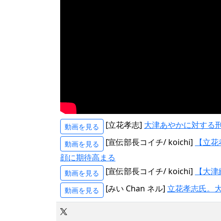
[立花孝志]
大津あやかに対する
動画を見る
[宣伝部長コイチ/ koichi]
【立花
動画を見る
顔に期待高まる
[宣伝部長コイチ/ koichi]
【大津
動画を見る
[みい Chan ネル]
立花孝志氏。
動画を見る