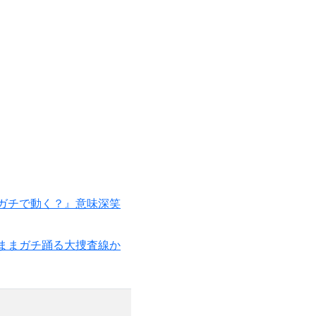
ガチで動く？』意味深笑
ままガチ踊る大捜査線か