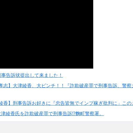
刑事告訴状提出して来ました！
孝志】大津綾香、大ピンチ！！『詐欺破産罪で刑事告訴、警察
綾香】刑事告訴お好きに『忠告皆無でインプ稼ぎ批判に」この
大津綾香氏を詐欺破産罪で刑事告訴⁉麴町警察署。