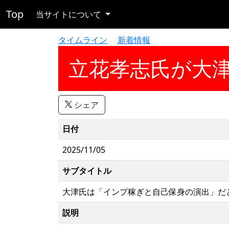
Top
当サイトについて
タイムライン
新着情報
立花孝志氏が大
シェア
日付
2025/11/05
サブタイトル
大津氏は「インプ稼ぎと自己保身の演出」だ
説明