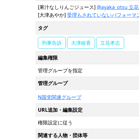
[果汁なしりんごジュース]
@ayaka_ots
[大津あやか]
受理もされていないパフォーマ
タグ
刑事告訴
大津綾香
立花孝志
編集権限
管理グループを指定
管理グループ
N国党関連グループ
URL追加・編集設定
権限設定に従う
関連する人物・団体等