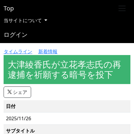
Top
当サイトについて
ログイン
タイムライン
新着情報
大津綾香氏が立花孝志氏の再
逮捕を祈願する暗号を投下
シェア
日付
2025/11/26
サブタイトル