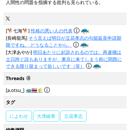
人間性の問題を指摘する批判も見られている。
[🐕七海🐕]
性格の悪い人の代表
[長崎龍馬]
そう言えば明日が立花孝志の勾留延長申請期
限ですね。 どうなることやら。
[大津あやか]
明日あたりに起訴されるのでは。再逮捕は
土日跨ぐ説もありますが、東京に来てしまう前に関西に
できる限り留まって欲しいです（笑）
Threads
[a.otsu_]
🦏🇹🇭🌾
タグ
によわせ
大津綾香
立花孝志
編集権限