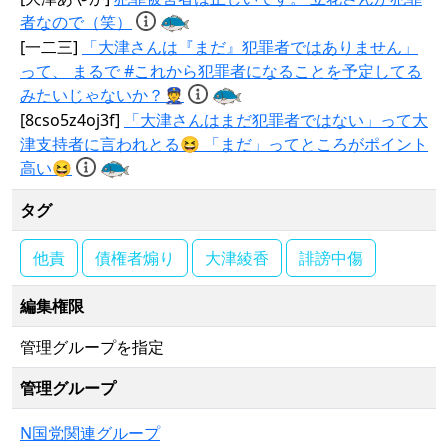
者なので（笑）
[一二三]
「大津さんは『まだ』犯罪者ではありません」
って、 まるで #これから犯罪者になることを予定してる
みたいじゃないか？👮
[8cso5z4oj3f]
「大津さんはまだ犯罪者ではない」って大
津支持者に言われとる😆 「まだ」ってところがポイント
高い😆
タグ
他責
債権者煽り
大津綾香
誹謗中傷
編集権限
管理グループを指定
管理グループ
N国党関連グループ