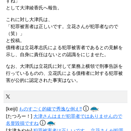
すね」
として大津綾香氏へ報告。
これに対し大津氏は、
「犯罪被害者は正しいです。立花さんが犯罪者なので
（笑）」
と投稿。
債権者は立花孝志氏による犯罪被害者であるとの見解を
示し、自身に責任はないとの認識をにじませた。
なお、大津氏は立花氏に対して業務上横領で刑事告訴を
行っているものの、立花氏による債権者に対する犯罪被
害が公的に認定された事実はない。
[keiji]
ものすごく的確で秀逸な例え‼️
[たつろー！]
大津さんはまだ犯罪者ではありませんので
名誉毀損ですね
[大津あやか]
犯罪被害者は正しいです。 立花さんが犯罪