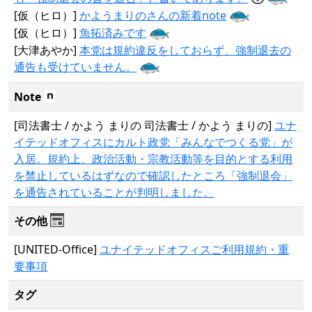
[仮（ヒロ）]
かようまりのさんの新着note
[仮（ヒロ）]
魚拓済みです
[大津あやか]
本党は規約違反をしておらず、強制退去の
通告も受けていません。
Note
[司法書士 / かよう まりの 司法書士 / かよう まりの]
ユナ
イテッドオフィスにカルト政党「みんなでつくる党」が
入居。規約上、政治活動・宗教活動等を目的とする利用
を禁止しているはずなので確認したところ「強制退会」
を通告されていることが判明しました。
その他
[UNITED-Office]
ユナイテッドオフィスご利用規約・重
要事項
タグ