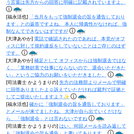
う言葉は先方からの回答に明確に記載されていますよ。
[福永活也]
「当月をもって強制退会の旨を通告しており
ます」との返答ですよね。 本人に帰責性がなければ、強
制なんてできないはずですが
[大津あやか]
電話で確認されたのであれば、本党がオフ
ィスに対して規約違反をしていないことはご存じのはず
です。
[大津あやか]
補足として オフィスからは強制退去ではな
く、「業務妨害で仕事にならないので、退会いただきた
い」というご協力のお願いをいただきました。
[司法書士 かようまりの]
先方の法務部よりメールで明確
に回答ありましたよ☺️訴えていただければ裁判で証拠と
してご提出いたしますよ？✨
[福永活也]
確かに「強制退会の旨を通告しております」
とメールが来てましたね。 大津が自ら出ていくだけな
ら、「強制退会」とは言わないですね
[司法書士 かようまりの]
はい、何回メールを読み返して
も「強制退会の旨を通告」と書いてあります。