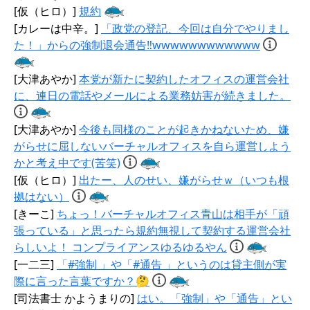
[仮（ヒロ）]
規約
[カレーは中辛。]
「政党の登記、今回は自分でやりまし
た！」からの強制退会通告‼️wwwwwwwwwwww
[大津あやか]
本党が新たに契約したオフィスの運営会社
に、連日の電話やメールによる業務妨害が続きました。
[大津あやか]
今後も同様のことが起きかねないため、嫌
がらせに屈しないバーチャルオフィスを自ら運営しよう
かと考え中です(苦笑)
[仮（ヒロ）]
出たー、人のせい、嫌がらせｗ（いつも根
拠はない）
[きーこ]
ちょっ！バーチャルオフィス青山は相手が「頑
張っている」と思ったら規約無視して契約する運営会社
らしいよ！ コンプライアンスゆるゆるやん
[一二三]
「#強制 」や「#通告 」というのは貸主側が実
際に言った言葉ですか？🤔
[司法書士 かようまりの]
はい。「強制」や「通告」とい