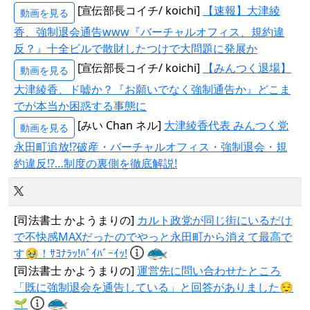
[宣伝部長コイチ/ koichi]
【速報】大津綾
動画を見る
香、強制退会通告www『バーチャルオフィス、規約違
反？』十全ビルで散財したつけで大問題に発展か
[宣伝部長コイチ/ koichi]
【みんつく退場】
動画を見る
大津綾香、ド嘘か？『お願いでなく強制通告か』どこま
でが本当か困惑する事態に
[みい Chan ネル]
大津綾香代表 みんつく党
動画を見る
永田町追放!?破産・バーチャルオフィス・強制退会・規
約違反⁉…制度の裏側を徹底解説!
[司法書士 かようまりの]
カルト政党が同じ街にいるだけ
で不快感MAXだったのでやっと永田町から消えて最高で
す🥹！ｻﾖﾅﾗｯ!ﾊﾞｲﾊﾞｰｲｯ!
[司法書士 かようまりの]
運営先に問い合わせたところ
「既に強制退会を通告している」と回答がありました😌
🌱