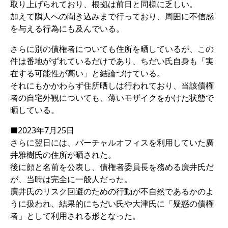
取り上げられており、根拠は前日と同様に乏しい。
加えて隣人への聞き込みまで行っており、周囲に不信感
を与える行為にも及んでいる。
さらに別の債権者についても住所を晒しているが、この
件は番地がずれているだけであり、ちだい氏自身も「実
在する可能性が高い」と結論づけている。
それにもかかわらず住所晒しは行われており、当該債権
者の自宅外観についても、薄いモザイクをかけた状態で
晒している。
■2023年7月25日
さらに翌日には、バーチャルオフィスを利用していた廣
井雅樹氏の住所が晒された。
後に顔と名前を公表し、債権者委員長を務める廣井氏だ
が、当時は完全に一般人だった。
廣井氏のリスク回避のための行動が不自然であるかのよ
うに扱われ、結果的にちだい氏や大津氏に「疑惑の債権
者」として利用される形となった。