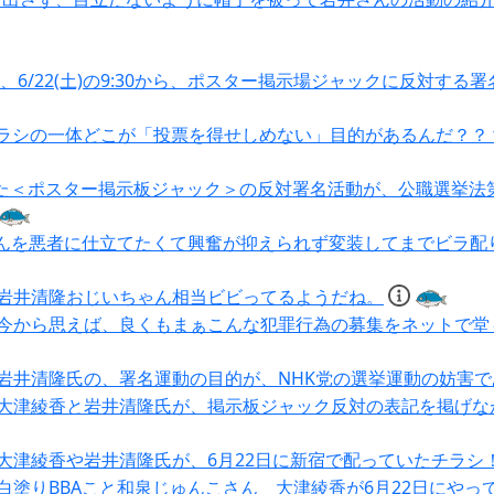
、6/22(土)の9:30から、ポスター掲示場ジャックに反対する
ラシの一体どこが「投票を得せしめない」目的があるんだ？？
った＜ポスター掲示板ジャック＞の反対署名活動が、公職選挙法
んを悪者に仕立てたくて興奮が抑えられず変装してまでビラ配
岩井清隆おじいちゃん相当ビビってるようだね。
今から思えば、良くもまぁこんな犯罪行為の募集をネットで堂
岩井清隆氏の、署名運動の目的が、NHK党の選挙運動の妨害
大津綾香と岩井清隆氏が、掲示板ジャック反対の表記を掲げな
大津綾香や岩井清隆氏が、6月22日に新宿で配っていたチラシ
白塗りBBAこと和泉じゅんこさん 大津綾香が6月22日にやっ