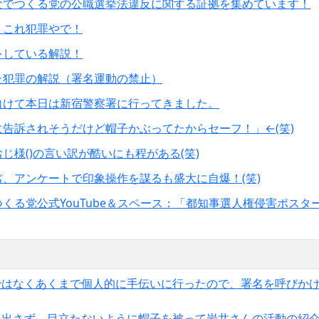
なでつくる党の公職選挙法違反に関する証拠を集めています！
！これ犯罪やで！
をしている解説！
た犯罪の解説（署名運動の禁止）
向けて本日は新宿警察署に行ってきました。
告訴されそうだけど帽子かぶってたからセーフ！」←(笑)
じ様()の言い訳が酷いにも程がある(笑)
、アンケートで印象操作を謀るも盛大に自爆！(笑)
くる党公式YouTube＆スペース：「都知事選人権侵害ポスタ
ではなくあくまで個人的に手伝いに行ったので、署名を呼びか
も出さず、目立たないように帽子を被って岩井さんの活動の紹