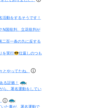
署名活動をするそうです！
？N国批判、立花批判が
第二百一条の九に反する
りを実行😎仕返しのつも
々とやってたね。
である証拠！
がら、署名運動をしてい
！
ていた事が、署名運動で