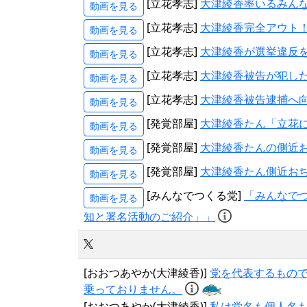
[立花孝志]
大津綾香率いるみん
動画を見る
[立花孝志]
大津綾香完全アウト
動画を見る
[立花孝志]
大津綾香が選挙違反
動画を見る
[立花孝志]
大津綾香被告が犯し
動画を見る
[立花孝志]
大津綾香被告逮捕へ
動画を見る
[発覚部屋]
大津綾香たん「立花に
動画を見る
[発覚部屋]
大津綾香たんの側近お
動画を見る
[発覚部屋]
大津綾香たん側近おぢ
動画を見る
[みんなでつくる党]
「みんなでつ
動画を見る
知と署名活動のご紹介」」
[おおつあやか(大津綾香)]
党を代表するもの
乗っておりません。
[おおつあやか(大津綾香)]
私は党名も個人名