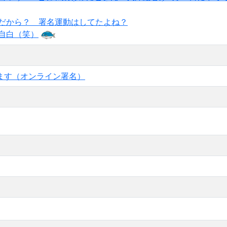
だから？ 署名運動はしてたよね？
自白（笑）
ます（オンライン署名）