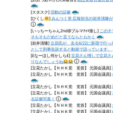
[スタスク]
活動の証拠
[ひくし🤗]
みんつく党 広報担当の岩井清隆が
[いっちーちゃん2nd@ブルマﾁｬﾏ推し]
このチ
そもそもだめだと言うならともかく
[岩井清隆]
立花氏が、去る6/22に新宿で行
として刑事告訴すると動画で語っています。
[£なーほし何かしら£]
立花さん憎しで立花さ
りなんでしょうね😂😂
[立花たかし【ＮＨＫ党 党首】 元国会議員]
[立花たかし【ＮＨＫ党 党首】 元国会議員]
[立花たかし【ＮＨＫ党 党首】 元国会議員]
[立花たかし【ＮＨＫ党 党首】 元国会議員]
る証拠写真！
[立花たかし【ＮＨＫ党 党首】 元国会議員]
[立花たかし【ＮＨＫ党 党首】 元国会議員]