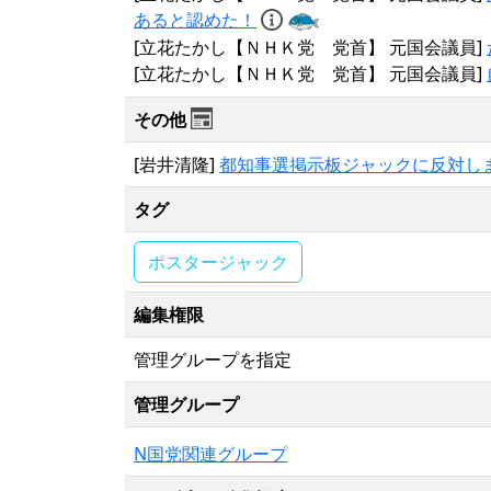
あると認めた！
[立花たかし【ＮＨＫ党 党首】 元国会議員]
[立花たかし【ＮＨＫ党 党首】 元国会議員]
その他
[岩井清隆]
都知事選掲示板ジャックに反対し
タグ
ポスタージャック
編集権限
管理グループを指定
管理グループ
N国党関連グループ