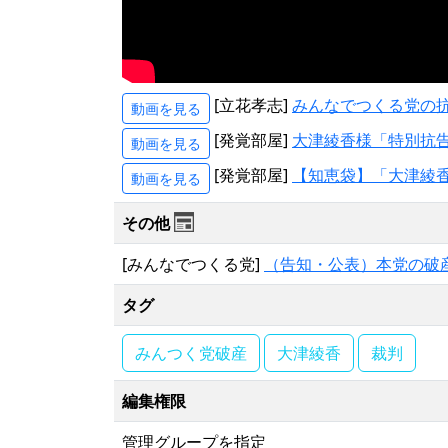
[立花孝志]
みんなでつくる党の
動画を見る
[発覚部屋]
大津綾香様「特別抗告
動画を見る
[発覚部屋]
【知恵袋】「大津綾香
動画を見る
その他
[みんなでつくる党]
（告知・公表）本党の破
タグ
みんつく党破産
大津綾香
裁判
編集権限
管理グループを指定