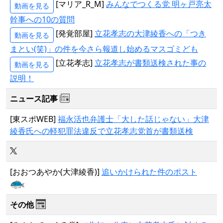
[マリア_R_M]
みんなでつくる党 明ヶ戸亮太
動画を見る
幹事への10の質問
[発覚部屋]
立花孝志の大津綾香への「つき
動画を見る
まとい(笑)」の件を今さら報道し始めるマスゴミども
[立花孝志]
立花孝志が書類送検された事の
動画を見る
説明！
ニュース記事
[東スポWEB]
福永活也弁護士「大した話じゃない」大津
綾香氏への軽犯罪法違反で立花孝志党首が書類送検
[おおつあやか(大津綾香)]
追いかけられた件のポスト
その他