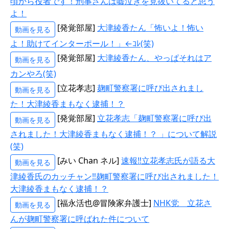
頃から役者です！刑事さんは嘘泣きを見抜いてると思う
よ！
[発覚部屋]
大津綾香たん「怖いよ！怖い
動画を見る
よ！助けてインターポール！」←ｺﾚ(笑)
[発覚部屋]
大津綾香たん、やっぱそれはア
動画を見る
カンやろ(笑)
[立花孝志]
麹町警察署に呼び出されまし
動画を見る
た！大津綾香まもなく逮捕！？
[発覚部屋]
立花孝志「麹町警察署に呼び出
動画を見る
されました！大津綾香まもなく逮捕！？ 」について解説
(笑)
[みい Chan ネル]
速報‼立花孝志氏が語る大
動画を見る
津綾香氏のカッチャン‼麹町警察署に呼び出されました！
大津綾香まもなく逮捕！？
[福永活也@冒険家弁護士]
NHK党 立花さ
動画を見る
んが麹町警察署に呼ばれた件について