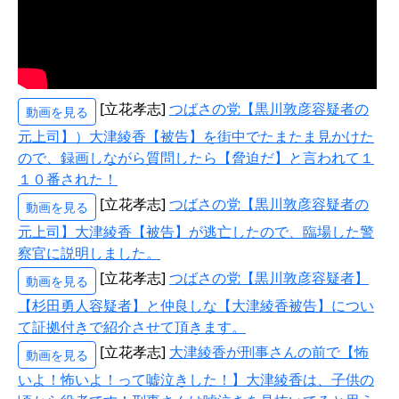
[立花孝志]
つばさの党【黒川敦彦容疑者の
動画を見る
元上司】）大津綾香【被告】を街中でたまたま見かけた
ので、録画しながら質問したら【脅迫だ】と言われて１
１０番された！
[立花孝志]
つばさの党【黒川敦彦容疑者の
動画を見る
元上司】大津綾香【被告】が逃亡したので、臨場した警
察官に説明しました。
[立花孝志]
つばさの党【黒川敦彦容疑者】
動画を見る
【杉田勇人容疑者】と仲良しな【大津綾香被告】につい
て証拠付きで紹介させて頂きます。
[立花孝志]
大津綾香が刑事さんの前で【怖
動画を見る
いよ！怖いよ！って嘘泣きした！】大津綾香は、子供の