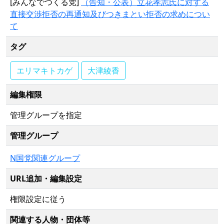
[みんなでつくる党]
（告知・公表）立花孝志氏に対する
直接交渉拒否の再通知及びつきまとい拒否の求めについ
て
タグ
エリマキトカゲ
大津綾香
編集権限
管理グループを指定
管理グループ
N国党関連グループ
URL追加・編集設定
権限設定に従う
関連する人物・団体等