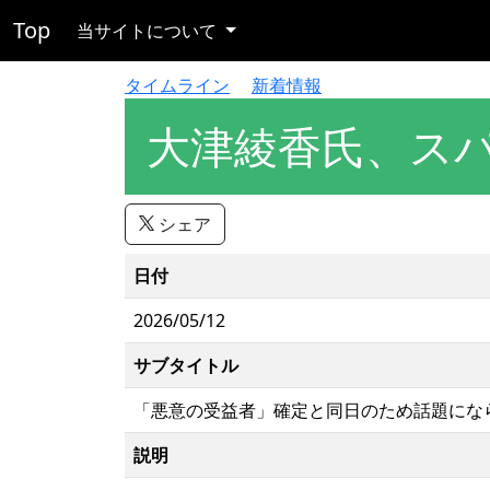
Top
当サイトについて
タイムライン
新着情報
大津綾香氏、ス
シェア
日付
2026/05/12
サブタイトル
「悪意の受益者」確定と同日のため話題にな
説明