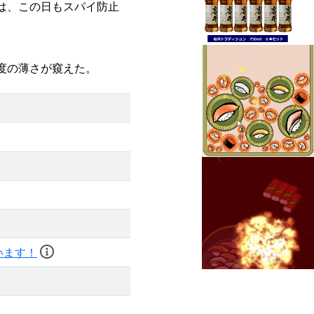
は、この日もスパイ防止
度の薄さが窺えた。
います！