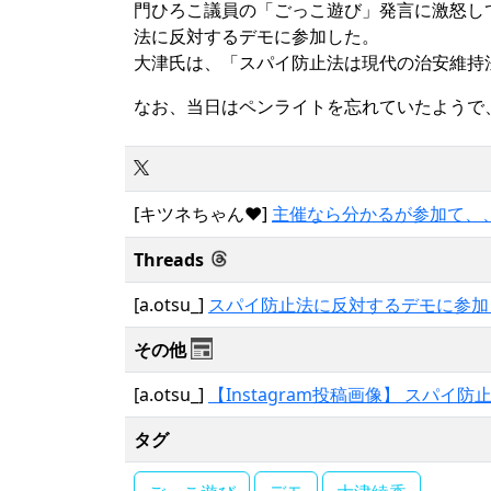
門ひろこ議員の「ごっこ遊び」発言に激怒し
法に反対するデモに参加した。
大津氏は、「スパイ防止法は現代の治安維持
なお、当日はペンライトを忘れていたようで
[キツネちゃん❤️]
主催なら分かるが参加て、
Threads
[a.otsu_]
スパイ防止法に反対するデモに参加
その他
[a.otsu_]
【Instagram投稿画像】 スパ
タグ