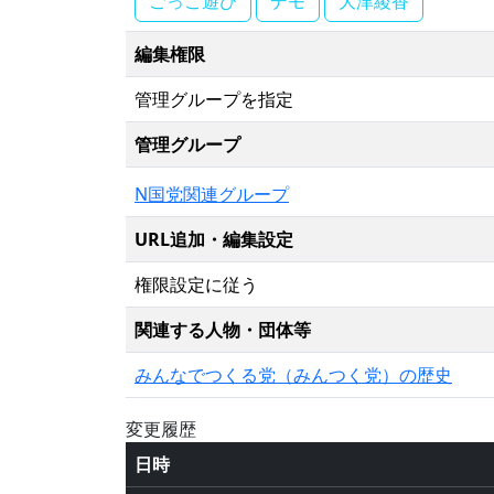
ごっこ遊び
デモ
大津綾香
編集権限
管理グループを指定
管理グループ
N国党関連グループ
URL追加・編集設定
権限設定に従う
関連する人物・団体等
みんなでつくる党（みんつく党）の歴史
変更履歴
日時