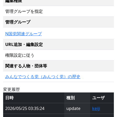
編集権限
管理グループを指定
管理グループ
N国党関連グループ
URL追加・編集設定
権限設定に従う
関連する人物・団体等
みんなでつくる党（みんつく党）の歴史
変更履歴
日時
種別
ユーザ
2026/05/25 03:35:24
update
keiji