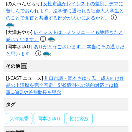
[のんべんだらり]
女性市議がレイシストの差別、デマに
苦しんでおられます。法学部に通われる社会人大学生と
のことで党首と共通する部分が大いにあるかと。
[大津あやか]
レイシストは、ミソジニーとも地続きだと
感じています。
[岡本さゆり]
ありがとうございます。 本当にその通りだ
と思います。
その他
[J-CAST ニュース]
川口市議・岡本さゆり氏、成人向け作
品の出演歴を完全否定 SNS憶測への法的対応には慎
重...偏見や差別助長を懸念
タグ
大津綾香
岡本さゆり
性に奔放