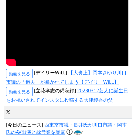
[デイリーWiLL]
【大炎上】岡本さゆり川口
動画を見る
市議の「過去」が暴かれてしまう【デイリーWiLL】
[立花孝志の備忘録]
20230312芸人に誕生日
動画を見る
をお祝いされてインスタに投稿する大津綾香の父
[今日のニュース]
西東京市議・長井氏が川口市議・岡本
氏のAV出演と枕営業を暴露