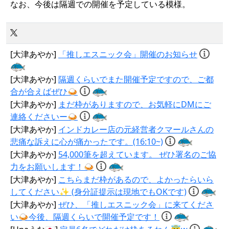
なお、今後は隔週での開催を予定している模様。
[大津あやか]
「推しエスニック会」開催のお知らせ
[大津あやか]
隔週くらいでまた開催予定ですので、ご都
合が合えばぜひ🍛
[大津あやか]
まだ枠がありますので、お気軽にDMにご
連絡くださいー🍛
[大津あやか]
インドカレー店の元経営者クマールさんの
悲痛な訴えに心が痛かったです。(16:10~)
[大津あやか]
54,000筆を超えています。 ぜひ署名のご協
力をお願いします！🍛
[大津あやか]
こちらまだ枠があるので、よかったらいら
してください✨ (身分証提示は現地でもOKです)
[大津あやか]
ぜひ、「推しエスニック会」に来てくださ
い🍛今後、隔週くらいで開催予定です！