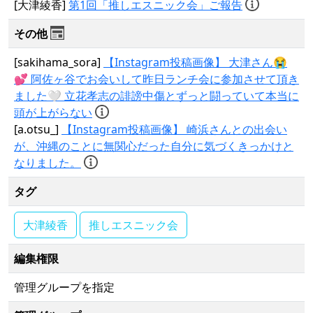
[大津綾香]
第1回「推しエスニック会」ご報告
その他
[sakihama_sora]
【Instagram投稿画像】 大津さん😭
💕 阿佐ヶ谷でお会いして昨日ランチ会に参加させて頂き
ました🤍 立花孝志の誹謗中傷とずっと闘っていて本当に
頭が上がらない
[a.otsu_]
【Instagram投稿画像】 崎浜さんとの出会い
が、沖縄のことに無関心だった自分に気づくきっかけと
なりました。
タグ
大津綾香
推しエスニック会
編集権限
管理グループを指定