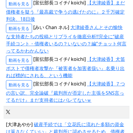
[宣伝部長コイチ/ koichi]
【大津綾香】まだ
動画を見る
債権者を疑う『最高裁で争うの逃げたのに』２千万確定
判決、18日後
[みい Chan ネル]
大津綾香さんとその愉快
動画を見る
な支持者たちの投稿とリプライを徹底分析‼完全に“破産
手続コント・債権者いるの？いないの？編”チョット何言
ってるかわかんない
[宣伝部長コイチ/ koichi]
【大津綾香】犬笛
動画を見る
ポストで債権者攻撃か『被害者を加害者扱い』名乗り出
れば標的にされる、という機能
[宣伝部長コイチ/ koichi]
【大津綾香】７つ
動画を見る
の言い訳、完全論破『裁判所が否定した主張をSNS言っ
てるだけ』まだ支持者にはバレてないｗ
[大津あやか]
破産手続では「立花氏に流れた多額の資金
は返さなくていい」と裁判所に認めさせるため、債権者