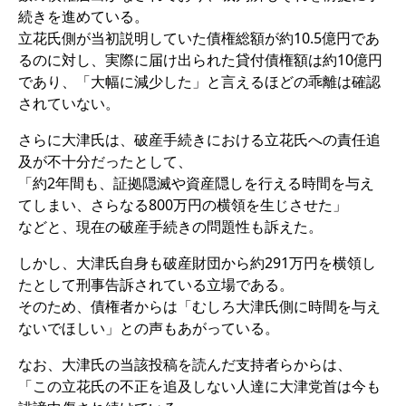
続きを進めている。
立花氏側が当初説明していた債権総額が約10.5億円であ
るのに対し、実際に届け出られた貸付債権額は約10億円
であり、「大幅に減少した」と言えるほどの乖離は確認
されていない。
さらに大津氏は、破産手続きにおける立花氏への責任追
及が不十分だったとして、
「約2年間も、証拠隠滅や資産隠しを行える時間を与え
てしまい、さらなる800万円の横領を生じさせた」
などと、現在の破産手続きの問題性も訴えた。
しかし、大津氏自身も破産財団から約291万円を横領し
たとして刑事告訴されている立場である。
そのため、債権者からは「むしろ大津氏側に時間を与え
ないでほしい」との声もあがっている。
なお、大津氏の当該投稿を読んだ支持者らからは、
「この立花氏の不正を追及しない人達に大津党首は今も