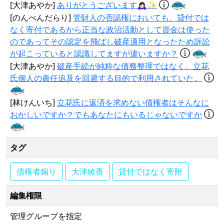
[大津あやか]
ありがとうございます🙇🏻‍♀️✨
[のんべんだらり]
管財人の否認権においても、貸付では
なく寄付であるから正当な政治活動として資金は使った
のであってその認定を飛ばし破産適用となったため訴訟
が起こっていると認識してますが違いますか？
[大津あやか]
破産手続が純粋な債務整理ではなく、立花
氏個人の責任追及を回避する目的で利用されていた。
[林けんいち]
立花氏に返済を求めない債権者はそんなに
おかしいですか？でもあなたにもいるじゃないですか
タグ
債権者煽り
大津綾香
貸付ではなく寄附
編集権限
管理グループを指定