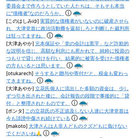
委員会まで作ろうとしていた人たちは、そもそも本当
に“債権者”なのだろうか。
[このはしみゆ]
実質的な債権者がいないのに破産させら
れ、大津党首に政治活動費を返却しろと判断した裁判所
は狂ってますね。
[大津あやか]
元本保証や「党の会計は黒字」など詐欺的
な説明を信じ、高額な利息にも惹かれて、純粋に投資の
つもりで貸し付けを行い、結果的に被害を受けた債権者
の方もいるとは思います。
[otukarech]
そうすると贈与や寄付だと、税金も変わっ
てきますね。
[大津あやか]
立花氏個人に流出した多額の資金は、少し
ずつ引き出された後に、会計報告の段階で事後的に「貸
付」と整理されたものです。
[ポンタ]
この立花氏の不正追及しない人達に大津党首は
今も誹謗中傷され続けている
[makoto]
大津さんは人非人どものクズどもに負けない
でくださいね🙏