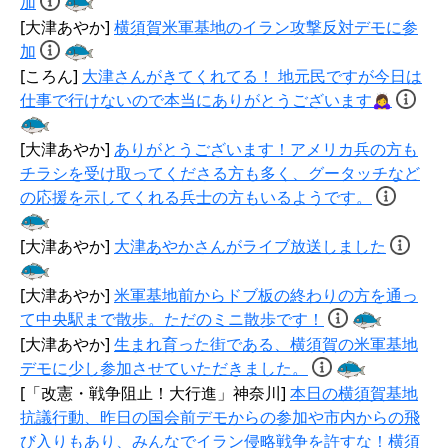
加
[大津あやか]
横須賀米軍基地のイラン攻撃反対デモに参
加
[ころん]
大津さんがきてくれてる！ 地元民ですが今日は
仕事で行けないので本当にありがとうございます🙇‍♀️
[大津あやか]
ありがとうございます！アメリカ兵の方も
チラシを受け取ってくださる方も多く、グータッチなど
の応援を示してくれる兵士の方もいるようです。
[大津あやか]
大津あやかさんがライブ放送しました
[大津あやか]
米軍基地前からドブ板の終わりの方を通っ
て中央駅まで散歩。ただのミニ散歩です！
[大津あやか]
生まれ育った街である、横須賀の米軍基地
デモに少し参加させていただきました。
[「改憲・戦争阻止！大行進」神奈川]
本日の横須賀基地
抗議行動、昨日の国会前デモからの参加や市内からの飛
び入りもあり、みんなでイラン侵略戦争を許すな！横須