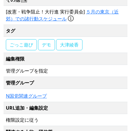
[改憲・戦争阻止！大行進 実行委員会]
５月の東京（近
郊）での諸行動スケジュール
タグ
ごっこ遊び
デモ
大津綾香
編集権限
管理グループを指定
管理グループ
N国党関連グループ
URL追加・編集設定
権限設定に従う