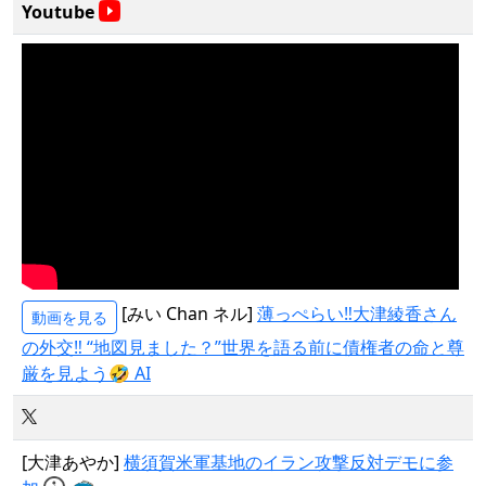
Youtube
[みい Chan ネル]
薄っぺらい‼️大津綾香さん
動画を見る
の外交‼️ “地図見ました？”世界を語る前に債権者の命と尊
厳を見よう🤣 AI
[大津あやか]
横須賀米軍基地のイラン攻撃反対デモに参