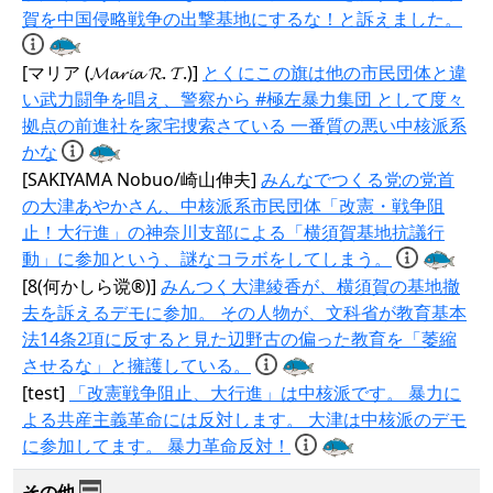
賀を中国侵略戦争の出撃基地にするな！と訴えました。
[マリア (𝓜𝓪𝓻𝓲𝓪 𝓡. 𝓣.)]
とくにこの旗は他の市民団体と違
い武力闘争を唱え、警察から #極左暴力集団 として度々
拠点の前進社を家宅捜索さている 一番質の悪い中核派系
かな
[SAKIYAMA Nobuo/崎山伸夫]
みんなでつくる党の党首
の大津あやかさん、中核派系市民団体「改憲・戦争阻
止！大行進」の神奈川支部による「横須賀基地抗議行
動」に参加という、謎なコラボをしてしまう。
[8(何かしら谠®)]
みんつく大津綾香が、横須賀の基地撤
去を訴えるデモに参加。 その人物が、文科省が教育基本
法14条2項に反すると見た辺野古の偏った教育を「萎縮
させるな」と擁護している。
[test]
「改憲戦争阻止、大行進」は中核派です。 暴力に
よる共産主義革命には反対します。 大津は中核派のデモ
に参加してます。 暴力革命反対！
その他