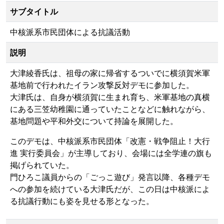
サブタイトル
中核派系市民団体による抗議活動
説明
大津綾香氏は、祖母の家に帰省するついでに横須賀米軍
基地前で行われたイラン攻撃反対デモに参加した。
大津氏は、自身が横須賀に生まれ育ち、米軍基地の真横
にある三笠幼稚園に通っていたことなどに触れながら、
基地問題や平和外交について持論を展開した。
このデモは、中核派系市民団体「改憲・戦争阻止！大行
進 実行委員会」が主導しており、会場には全学連の旗も
掲げられていた。
門ひろこ議員からの「ごっこ遊び」発言以降、各種デモ
への参加を続けている大津氏だが、この日は中核派によ
る抗議行動にも姿を見せる形となった。